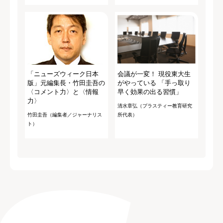
「ニューズウィーク日本
会議が一変！ 現役東大生
版」元編集長・竹田圭吾の
がやっている 「手っ取り
〈コメント力〉と〈情報
早く効果の出る習慣」
力〉
清水章弘（プラスティー教育研究
竹田圭吾（編集者／ジャーナリス
所代表）
ト）