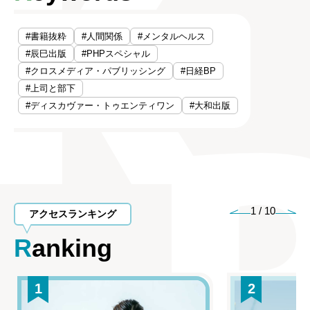
#書籍抜粋
#人間関係
#メンタルヘルス
#辰巳出版
#PHPスペシャル
#クロスメディア・パブリッシング
#日経BP
#上司と部下
#ディスカヴァー・トゥエンティワン
#大和出版
1
/
10
アクセスランキング
Ranking
1
2