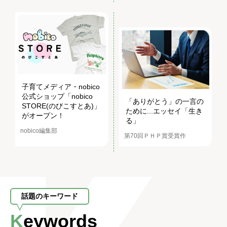
子育てメディア・nobico
公式ショップ「nobico
「ありがとう」の一言の
STORE(のびこすとあ)」
ために...エッセイ「生き
がオープン！
る」
nobico編集部
第70回ＰＨＰ賞受賞作
話題のキーワード
Keywords