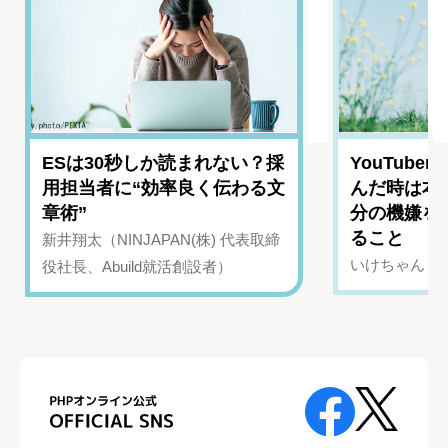
ESは30秒しか読まれない？採
YouTub
用担当者に“効率良く伝わる文
んだ時は本
章術”
分の機嫌を
ること
新井翔太（NINJAPAN(株) 代表取締
いけちゃん（Yo
役社長、Abuild就活創設者）