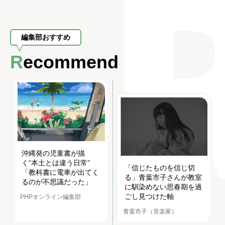
編集部おすすめ
Recommend
沖縄発の児童書が描
く“本土とは違う日常”
「信じたものを信じ切
「教科書に電車が出てく
る」青葉市子さんが教室
るのが不思議だった」
に馴染めない思春期を過
ごし見つけた軸
PHPオンライン編集部
青葉市子（音楽家）