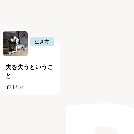
生き方
夫を失うというこ
と
柴山ミカ