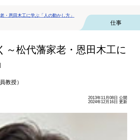
老・恩田木工に学ぶ「人の動かし方」
仕事
く～松代藩家老・恩田木工に
」
員教授）
2013年11月08日 公開
2024年12月16日 更新