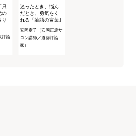
「只
迷ったとき、悩ん
元の
だとき、勇気をく
悟り
れる「論語の言葉｣
安岡定子（安岡正篤サ
教評論
ロン講師／道徳評論
家）