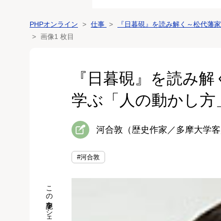
PHPオンライン
仕事
『日暮硯』を読み解く～松代藩家
画像1 枚目
『日暮硯』を読み解
学ぶ「人の動かし方
河合敦（歴史作家／多摩大学客
#河合敦
この記事をシェア