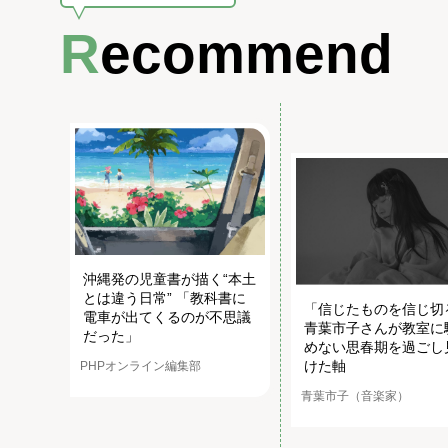
Recommend
沖縄発の児童書が描く“本土
とは違う日常” 「教科書に
「信じたものを信じ切
電車が出てくるのが不思議
青葉市子さんが教室に
だった」
めない思春期を過ごし
けた軸
PHPオンライン編集部
青葉市子（音楽家）