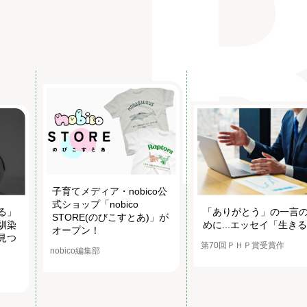
子育てメディア・nobico公
式ショップ「nobico
る」
「ありがとう」の一言
STORE(のびこすとあ)」が
馴染
めに...エッセイ「生き
オープン！
見つ
第70回ＰＨＰ賞受賞作
nobico編集部