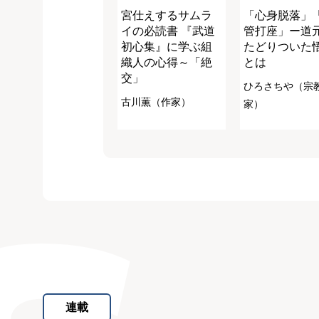
宮仕えするサムラ
「心身脱落」
イの必読書 『武道
管打座」ー道
初心集』に学ぶ組
たどりついた
織人の心得～「絶
とは
交」
ひろさちや（宗
古川薫（作家）
家）
連載