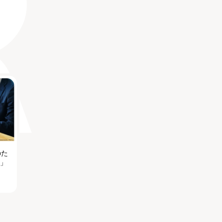
のた
る」