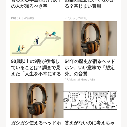
の人が知るべき事
る？墓じまい費用
PR(くらしの話題)
PR(くらしの話題)
90歳以上の9割が後悔し
64年の歴史が宿るヘッド
ていることは? 調査で見
ホン、いい意味で「想定
えた「人生を不幸にする
外」の音質
原因」
PR(Marshall Group AB)
ガシガシ使えるヘッドホ
答えがないのに考えちゃ