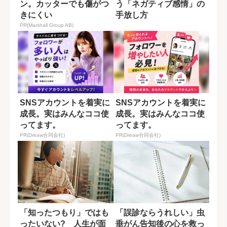
ン。カッターでも傷がつ
う「ネガティブ感情」の
きにくい
手放し方
PR(Marshall Group AB)
SNSアカウントを着実に
SNSアカウントを着実に
成長。実はみんなココ使
成長。実はみんなココ使
ってます。
ってます。
PR(Dreaw合同会社)
PR(Dreaw合同会社)
「知ったつもり」ではも
「誤診ならうれしい」虫
ったいない? 人生が面
垂がん告知後の心を救っ