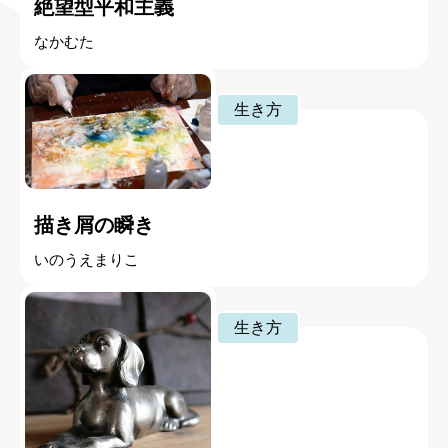
絶望型平和主義
なかむた
生き方
描き屑の瞬き
いのうえまりこ
生き方