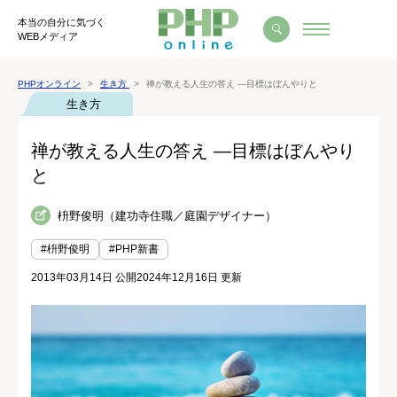
本当の自分に気づく
WEBメディア
PHPオンライン
生き方
禅が教える人生の答え ―目標はぼんやりと
生き方
禅が教える人生の答え ―目標はぼんやり
と
枡野俊明（建功寺住職／庭園デザイナー）
#枡野俊明
#PHP新書
2013年03月14日 公開
2024年12月16日 更新