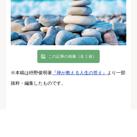
この記事の画像（全 1 枚）
※本稿は枡野俊明著
『禅が教える人生の答え』
より一部
抜粋・編集したものです。