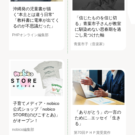
沖縄発の児童書が描
く“本土とは違う日常”
「信じたものを信じ切
「教科書に電車が出てく
る」青葉市子さんが教室
るのが不思議だった」
に馴染めない思春期を過
ごし見つけた軸
PHPオンライン編集部
青葉市子（音楽家）
子育てメディア・nobico
公式ショップ「nobico
「ありがとう」の一言の
STORE(のびこすとあ)」
ために...エッセイ「生き
がオープン！
る」
nobico編集部
第70回ＰＨＰ賞受賞作