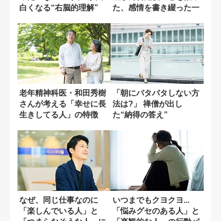
白くなる“右脳的理解”
た、感情を書き綴った一
冊のノート
老年精神科医・和田秀樹
「朝にバタバタしない方
さんが考える「幸せに長
法は?」 禅僧が出し
生きしてる人」の特徴
た“納得の答え”
なぜ、同じ仕事なのに
いつまでもクヨクヨ...
「楽しんでいる人」と
「悩みグセのある人」と