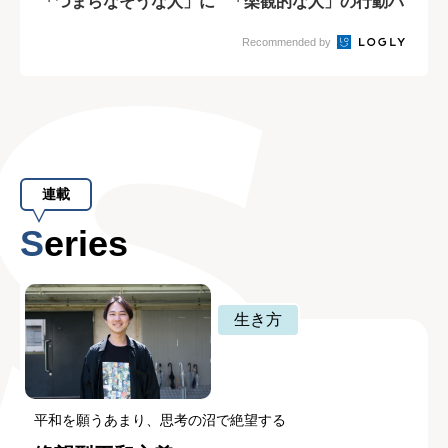
「つまらなそうな人」に
「楽観的な人」の行動パ
分かれるのか?
ターンの違い
Recommended by
連載
Series
生き方
平和を願うあまり、思考の沼で絶望する