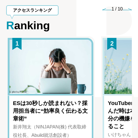
1
/
10
アクセスランキング
Ranking
1
2
ESは30秒しか読まれない？採
YouTub
用担当者に“効率良く伝わる文
んだ時は本
章術”
分の機嫌を
ること
新井翔太（NINJAPAN(株) 代表取締
いけちゃん（Yo
役社長、Abuild就活創設者）