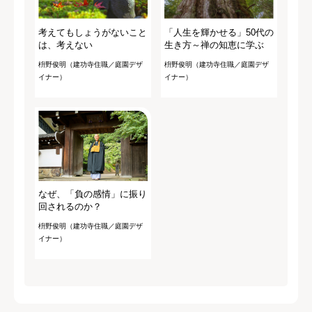
考えてもしょうがないこと
「人生を輝かせる」50代の
は、考えない
生き方～禅の知恵に学ぶ
枡野俊明（建功寺住職／庭園デザ
枡野俊明（建功寺住職／庭園デザ
イナー）
イナー）
なぜ、「負の感情」に振り
回されるのか？
枡野俊明（建功寺住職／庭園デザ
イナー）