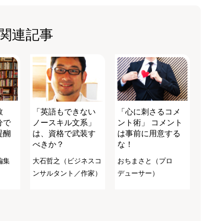
関連記事
教
「英語もできない
「心に刺さるコメ
分で
ノースキル文系」
ント術」 コメント
醍醐
は、資格で武装す
は事前に用意する
べきか？
な！
編集
大石哲之（ビジネスコ
おちまさと（プロ
ンサルタント／作家）
デューサー）