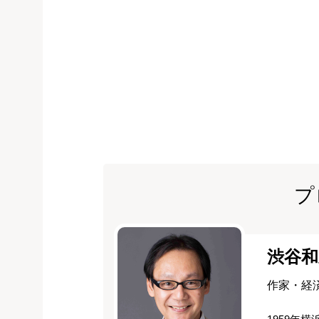
プ
渋谷和
作家・経