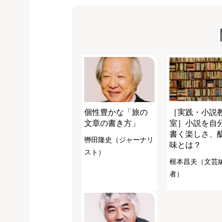
個性豊かな「旅の
［実践・小説
文章の書き方」
室］小説を自
書く楽しさ、
轡田隆史（ジャーナリ
味とは？
スト）
根本昌夫（文芸
者）