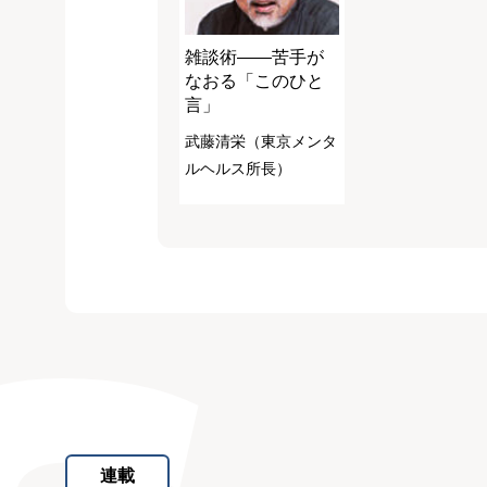
雑談術――苦手が
なおる「このひと
言」
武藤清栄（東京メンタ
ルヘルス所長）
連載