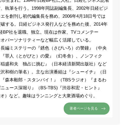
横浜市生まれ。1984年日経BP社に入社。日経ビジネス記者
、執筆を行う。1998年同誌副編集長、2002年日経ビジ
エを創刊し初代編集長を務め、2006年4月18日号では
突破する。日経ビジネス発行人などを務めた後、2014年
経BP社を退職、独立。現在は作家、TVコメンテー
ジオパーソナリティーなど幅広く活躍している。
に長編ミステリーの『銹色（さびいろ）の警鐘』（中央
）『罪人（とがびと）の愛』（幻冬舎）、ノンフィク
『稲盛和夫 独占に挑む』（日本経済新聞出版社）など
渋沢和樹の筆名）。主な出演番組は『シューイチ』（日
『森本毅郎・スタンバイ！』（TBSラジオ）『まるわ
ニュース深堀り』（BS-TBS)『渋谷和宏・ヒント』
ジオ）など。趣味はランニングと大衆酒場めぐり。
著者ページを見る