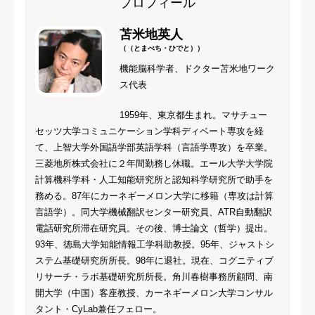
プロフィール
苫米地英人
（（とまべち・ひでと））
機能脳科学者、ドクター苫米地ワーク
ス代表
1959年、東京都生まれ。マサチュー
セッツ大学コミュニケーション学科ディベート専攻を経
て、上智大学外国語学部英語学科（言語学専攻）を卒業。
三菱地所株式会社に２年間勤務し休職。エール大学大学院
計算機科学科・人工知能研究所と認知科学研究所で助手を
務める。87年にカーネギーメロン大学に移籍（専攻は計算
言語学）。同大学機械翻訳センター研究員、ATR自動翻訳
電話研究所滞在研究員。その後、博士論文（哲学）提出。
93年、徳島大学知能情報工学科助教授。95年、ジャストシ
ステム基礎研究所所長。98年に退社。現在、コグニティブ
リサーチ・ラボ基礎研究所所長。角川春樹事務所顧問、南
開大学（中国）客座教授、カーネギーメロン大学コンサル
タント・CyLab兼任フェロー。