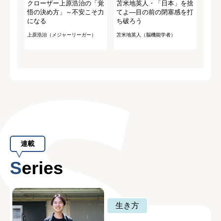
クローザー上原浩治の「覚
苫米地英人・「日本」を捨
悟の決め方」～不安こそ力
てよ―目の前の閉塞感を打
になる
ち破ろう
上原浩治（メジャーリーガー）
苫米地英人（脳機能学者）
連載
Series
生き方