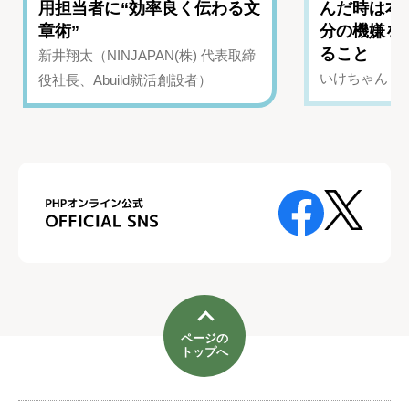
用担当者に“効率良く伝わる文
んだ時は本
章術”
分の機嫌を
ること
新井翔太（NINJAPAN(株) 代表取締
いけちゃん（Yo
役社長、Abuild就活創設者）
ページの
トップへ