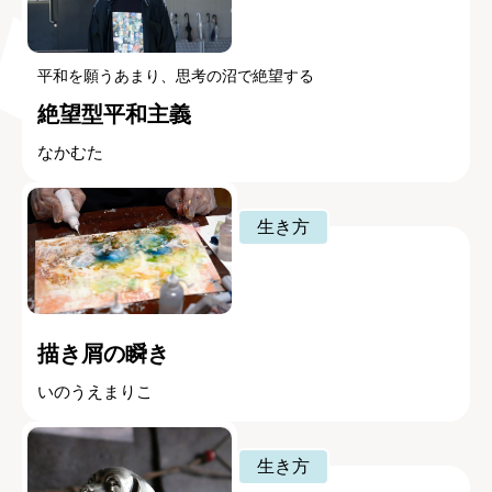
平和を願うあまり、思考の沼で絶望する
絶望型平和主義
なかむた
生き方
描き屑の瞬き
いのうえまりこ
生き方