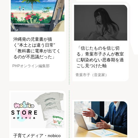
沖縄発の児童書が描
く“本土とは違う日常”
「信じたものを信じ切
「教科書に電車が出てく
る」青葉市子さんが教室
るのが不思議だった」
に馴染めない思春期を過
ごし見つけた軸
PHPオンライン編集部
青葉市子（音楽家）
子育てメディア・nobico