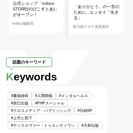
公式ショップ「nobico
「ありがとう」の一言の
STORE(のびこすとあ)」
ために...エッセイ「生き
がオープン！
る」
nobico編集部
第70回ＰＨＰ賞受賞作
話題のキーワード
Keywords
#書籍抜粋
#人間関係
#メンタルヘルス
#辰巳出版
#PHPスペシャル
#クロスメディア・パブリッシング
#日経BP
#上司と部下
#ディスカヴァー・トゥエンティワン
#大和出版