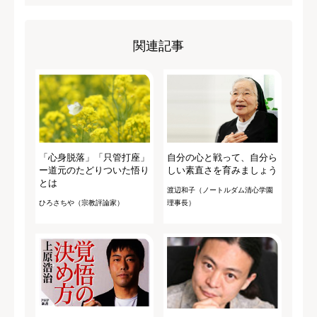
関連記事
「心身脱落」「只管打座」
自分の心と戦って、自分ら
ー道元のたどりついた悟り
しい素直さを育みましょう
とは
渡辺和子（ノートルダム清心学園
ひろさちや（宗教評論家）
理事長）