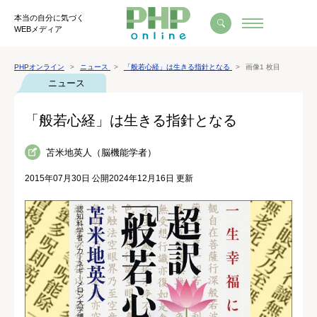
本当の自分に気づく
WEBメディア
PHPオンライン
ニュース
「般若心経」は生きる指針となる
画像1 枚目
ニュース
「般若心経」は生きる指針となる
苫米地英人（脳機能学者）
2015年07月30日 公開
2024年12月16日 更新