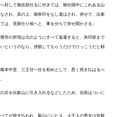
公へ対して御忠節仕るに付きては、御分国中にこれある山
打なされ、其の上、御朱印をなし遣はされ、併せて、出家
いては、見除仕り候へと、事を分ちて仰せ聞かさる」
延暦寺の所領は元のようにすべて返還すると、朱印状まで
ないというのなら、傍観してもらうだけでけっこうだと頼
、根本中堂、三王廿一社を初めとして、悉く焼き払はるべ
た。
倉の兵を比叡山に引き入れるなどしたため、信長はついに
すべてが焼き払われ、叡山にいた３、４千人の男女は皆殺