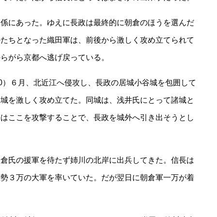
関係にあった。ゆえに長政は最終的に朝倉のほうを選んだ
かたちとなった織田軍は、前後から激しく攻め立てられて
からがら京都へ逃げ戻っている。
70）６月、北近江へ侵攻し、長政の居城小谷城を包囲して
山城を激しく攻め立てた。同城は、浅井氏にとって諸城と
長はここを攻撃することで、長政を城外へ引き出そうとし
朝倉氏の援軍を待たず姉川の北岸に出兵してきた。信長は
総勢３万の大軍を率いていた。だが翌日に朝倉軍一万が着