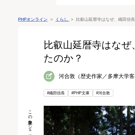
PHPオンライン
くらし
比叡山延暦寺はなぜ、織田信長
比叡山延暦寺はなぜ
たのか？
河合敦（歴史作家／多摩大学客
#織田信長
#PHP文庫
#河合敦
この記事をシェア