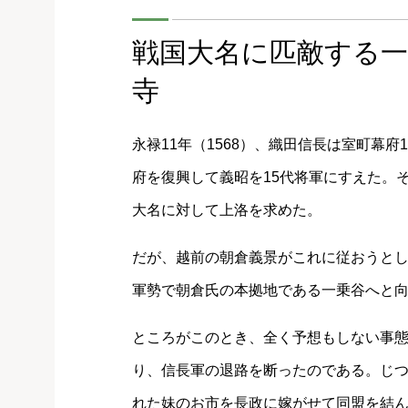
戦国大名に匹敵する一
寺
永禄11年（1568）、織田信長は室町幕
府を復興して義昭を15代将軍にすえた。
大名に対して上洛を求めた。
だが、越前の朝倉義景がこれに従おうとしな
軍勢で朝倉氏の本拠地である一乗谷へと
ところがこのとき、全く予想もしない事
り、信長軍の退路を断ったのである。じ
れた妹のお市を長政に嫁がせて同盟を結