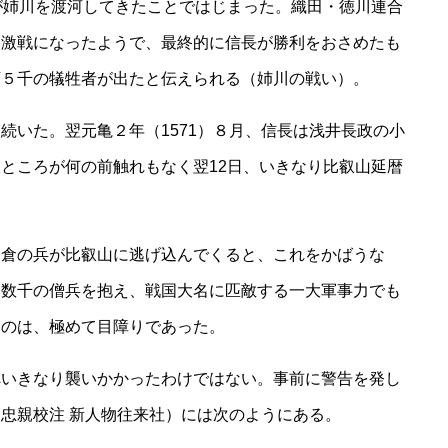
が姉川を渡河してきたことではじまった。織田・徳川連合
い激戦になったようで、最終的に信長が勝利をおさめたも
万５千の犠牲者が出たと伝えられる（姉川の戦い）。
続いた。翌元亀２年（1571）８月、信長は浅井長政の小
ところが何の前触れもなく翌12日、いきなり比叡山延暦
朝倉の兵が比叡山に逃げ込んでくると、これをかばうな
も数千の僧兵を抱え、戦国大名に匹敵する一大軍事力でも
うのは、極めて目障りであった。
へいきなり襲いかかったわけではない。事前に警告を発し
忠親校注 新人物往来社）には次のようにある。