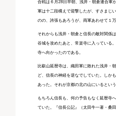
合戦は６月28日早朝、浅井・朝倉連合軍
軍は十二段構えで迎撃したが、すさまじ
のの、誇張もあろうが、両軍あわせて１
それからも浅井・朝倉と信長の敵対関係は
谷城を攻めたあと、常楽寺に入っている。
寺へ向かったのである。
比叡山延暦寺は、織田軍に敗れた浅井・
ど、信長の神経を逆なでしていた。しか
あった。それが京都の北の山にいるとい
もちろん信長も、何の予告もなく延暦寺
ていた。『信長公記』（太田牛一著・桑田