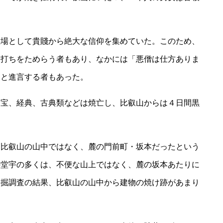
霊場として貴賤から絶大な信仰を集めていた。このため、
き打ちをためらう者もあり、なかには「悪僧は仕方ありま
」と進言する者もあった。
国宝、経典、古典類などは焼亡し、比叡山からは４日間黒
は比叡山の山中ではなく、麓の門前町・坂本だったという
の堂宇の多くは、不便な山上ではなく、麓の坂本あたりに
発掘調査の結果、比叡山の山中から建物の焼け跡があまり