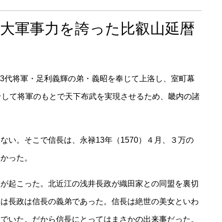
大軍事力を誇った比叡山延暦
府13代将軍・足利義輝の弟・義昭を奉じて上洛し、室町幕
そして将軍のもとで天下布武を実現させるため、畿内の諸
い。そこで信長は、永禄13年（1570）４月、３万の
向かった。
態が起こった。北近江の浅井長政が織田家との同盟を裏切
つは長政は信長の義弟であった。信長は絶世の美女といわ
んでいた。だから信長にとってはまさかの出来事だった。