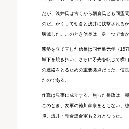
だが、浅井氏は古くから朝倉氏とも同盟
のだ。かくして朝倉と浅井に挟撃される
壊滅した。このとき信長は、身一つで命
態勢を立て直した信長は同元亀元年（15
城下を焼き払い、さらに矛先を転じて横
の連絡をとるための重要拠点だった。信
たのである。
作戦は見事に成功する。焦った長政は、
このとき、友軍の徳川家康をともない、
陣、浅井・朝倉連合軍も２万となった。