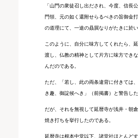
「山門の衆徒召し出だされ、今度、信長
門領、元の如く還附せらるべきの旨御金
の道理にて、一途の贔屓なりがたきに於
このように、自分に味方してくれたら、
渡し、仏教の精神として片方に味方でき
んだのである。
ただ、「若し、此の両条違背に付きては
き趣、御諚候へき」（前掲書）と警告し
だが、それを無視して延暦寺が浅井・朝
焼き打ちを挙行したのである。
延暦寺は根本中堂以下、諸堂社ほとんど