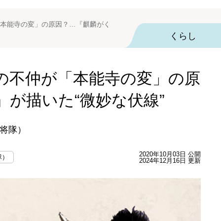
本能寺の変」の原因？…『麒麟がく
くらし
の不仲が「本能寺の変」の原
』が描いた“微妙な伏線”
将隊）
2020年10月03日 公開
隊）
2024年12月16日 更新