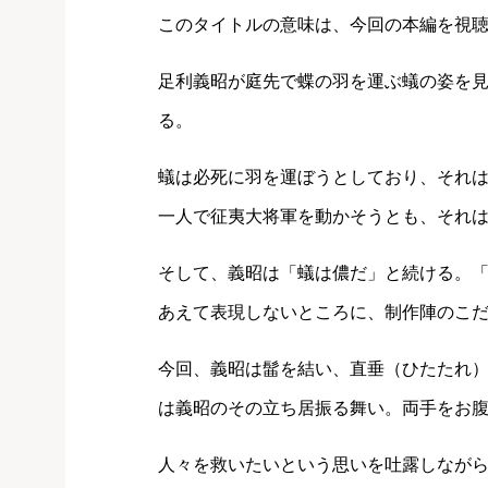
このタイトルの意味は、今回の本編を視
足利義昭が庭先で蝶の羽を運ぶ蟻の姿を
る。
蟻は必死に羽を運ぼうとしており、それ
一人で征夷大将軍を動かそうとも、それ
そして、義昭は「蟻は儂だ」と続ける。
あえて表現しないところに、制作陣のこ
今回、義昭は髷を結い、直垂（ひたたれ
は義昭のその立ち居振る舞い。両手をお
人々を救いたいという思いを吐露しなが