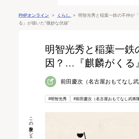
PHPオンライン
くらし
明智光秀と稲葉一鉄の不仲が「
る』が描いた“微妙な伏線”
明智光秀と稲葉一鉄
因？…『麒麟がくる
前田慶次（名古屋おもてなし武
#明智光秀
#前田慶次（名古屋おもてなし武将
この記事をシェア