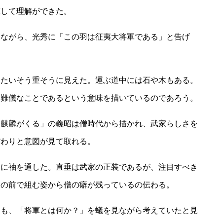
聴して理解ができた。
見ながら、光秀に「この羽は征夷大将軍である」と告げ
はたいそう重そうに見えた。運ぶ道中には石や木もある。
は難儀なことであるという意味を描いているのであろう。
「麒麟がくる」の義昭は僧時代から描かれ、武家らしさを
だわりと意図が見て取れる。
）に袖を通した。直垂は武家の正装であるが、注目すべき
腹の前で組む姿から僧の癖が残っているの伝わる。
らも、「将軍とは何か？」を蟻を見ながら考えていたと見