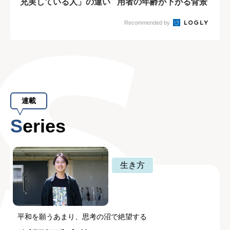
充実している人」の違い
用者の年齢が下がる背景
とは?
Recommended by
連載
Series
生き方
平和を願うあまり、思考の沼で絶望する