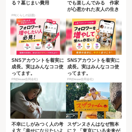
る？墓じまい費用
でも楽しんでみる 作家
が心惹かれた友人の生き
方
PR(くらしの話題)
SNSアカウントを着実に
SNSアカウントを着実に
成長。実はみんなココ使
成長。実はみんなココ使
ってます。
ってます。
PR(Dreaw合同会社)
PR(Dreaw合同会社)
不幸にしがみつく人の考
スザンヌさんはなぜ熊本
え方「幸せになりたいよ
に？ 「東京にいる未来が