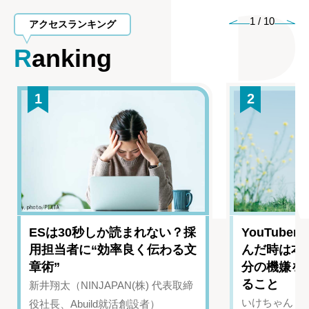
1
/
10
アクセスランキング
Ranking
1
2
ESは30秒しか読まれない？採
YouTub
用担当者に“効率良く伝わる文
んだ時は本
章術”
分の機嫌を
ること
新井翔太（NINJAPAN(株) 代表取締
いけちゃん（Yo
役社長、Abuild就活創設者）