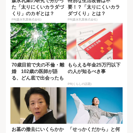
森永乳業の研究で分かっ
特別な生活改善は不
た「太りにくいカラダづ
要！？「太りにくいカラ
くり」のカギとは？
ダづくり」とは？
PR(森永乳業株式会社)
PR(森永乳業株式会社)
70歳目前で夫の不倫・離
もらえる年金25万円以下
婚 102歳の医師が語
の人が知るべき事
る、どん底で出会ったも
う一人の自分...
PR(くらしの話題)
お墓の撤去にいくらかか
「せっかくだから」と何