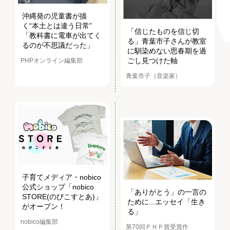
沖縄発の児童書が描
く“本土とは違う日常”
「信じたものを信じ切
「教科書に電車が出てく
る」青葉市子さんが教室
るのが不思議だった」
に馴染めない思春期を過
ごし見つけた軸
PHPオンライン編集部
青葉市子（音楽家）
子育てメディア・nobico
公式ショップ「nobico
「ありがとう」の一言の
STORE(のびこすとあ)」
ために...エッセイ「生き
がオープン！
る」
nobico編集部
第70回ＰＨＰ賞受賞作