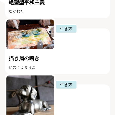
絶望型平和主義
なかむた
生き方
描き屑の瞬き
いのうえまりこ
生き方