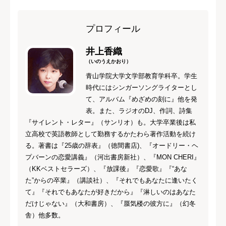
プロフィール
井上香織
（いのうえかおり）
青山学院大学文学部教育学科卒。学生
時代にはシンガーソングライターとし
て、アルバム『めざめの刻に』他を発
表。また、ラジオのDJ、作詞、詩集
『サイレント・レター』（サンリオ）も。大学卒業後は私
立高校で英語教師として勤務するかたわら著作活動を続け
る。著書は『25歳の辞表』（徳間書店)、『オードリー・ヘ
プバーンの恋愛講義』（河出書房新社）、『MON CHERI』
（KKベストセラーズ）、『放課後』『恋愛歌』『“あな
た”からの卒業』（講談社）、『それでもあなたに逢いたく
て』『それでもあなたが好きだから』『淋しいのはあなた
だけじゃない』（大和書房）、『蜃気楼の彼方に』（幻冬
舎）他多数。