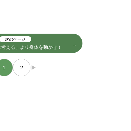
次のページ
に考える」より身体を動かせ！
1
2
→