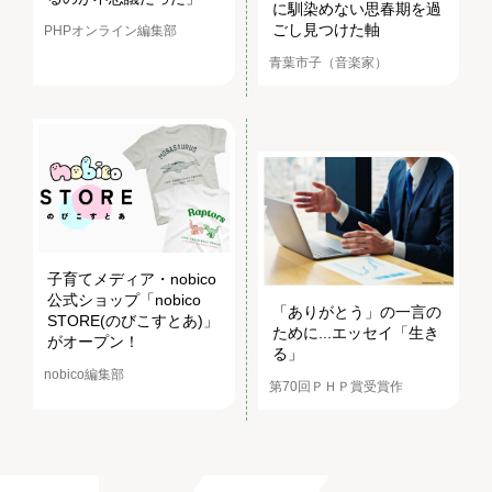
に馴染めない思春期を過
ごし見つけた軸
PHPオンライン編集部
青葉市子（音楽家）
子育てメディア・nobico
公式ショップ「nobico
「ありがとう」の一言の
STORE(のびこすとあ)」
ために...エッセイ「生き
がオープン！
る」
nobico編集部
第70回ＰＨＰ賞受賞作