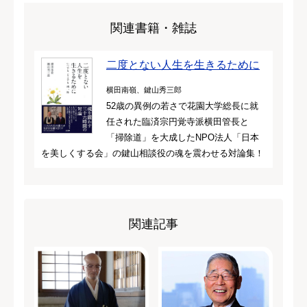
関連書籍・雑誌
二度とない人生を生きるために
横田南嶺、鍵山秀三郎
52歳の異例の若さで花園大学総長に就
任された臨済宗円覚寺派横田管長と
「掃除道」を大成したNPO法人「日本
を美しくする会」の鍵山相談役の魂を震わせる対論集！
関連記事