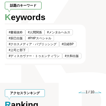
話題のキーワード
Keywords
#書籍抜粋
#人間関係
#メンタルヘルス
#辰巳出版
#PHPスペシャル
#クロスメディア・パブリッシング
#日経BP
#上司と部下
#ディスカヴァー・トゥエンティワン
#大和出版
1
/
10
アクセスランキング
Ranking