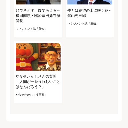
頭で考えず、腹で考える～
夢とは絶望の上に咲く花～
横田南嶺・臨済宗円覚寺派
鍵山秀三郎
管長
マネジメント誌「衆知」
マネジメント誌「衆知」
やなせたかしさんの質問
「人間が一番うれしいこと
はなんだろう？」
やなせたかし（漫画家）