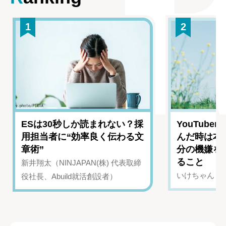
1
2
ESは30秒しか読まれない？採
YouTub
用担当者に“効率良く伝わる文
んだ時は本
章術”
分の機嫌を
ること
新井翔太（NINJAPAN(株) 代表取締
いけちゃん（Yo
役社長、Abuild就活創設者）