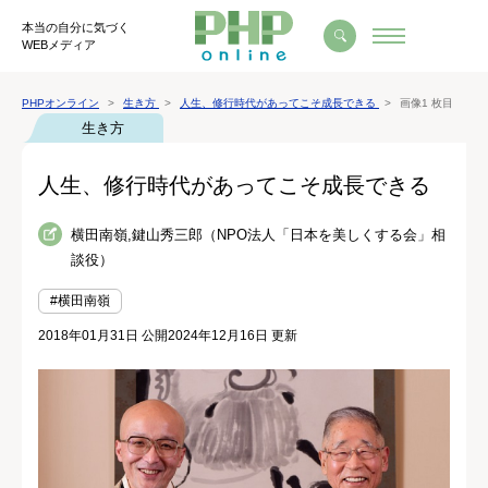
本当の自分に気づく
WEBメディア
PHPオンライン
生き方
人生、修行時代があってこそ成長できる
画像1 枚目
生き方
人生、修行時代があってこそ成長できる
横田南嶺,鍵山秀三郎（NPO法人「日本を美しくする会」相
談役）
#横田南嶺
2018年01月31日 公開
2024年12月16日 更新