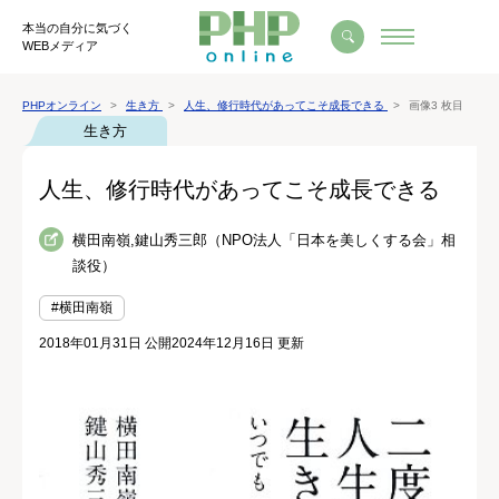
本当の自分に気づく
WEBメディア
PHPオンライン
生き方
人生、修行時代があってこそ成長できる
画像3 枚目
生き方
人生、修行時代があってこそ成長できる
横田南嶺,鍵山秀三郎（NPO法人「日本を美しくする会」相
談役）
#横田南嶺
2018年01月31日 公開
2024年12月16日 更新