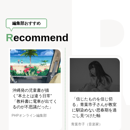
編集部おすすめ
Recommend
沖縄発の児童書が描
く“本土とは違う日常”
「信じたものを信じ切
「教科書に電車が出てく
る」青葉市子さんが教室
るのが不思議だった」
に馴染めない思春期を過
ごし見つけた軸
PHPオンライン編集部
青葉市子（音楽家）