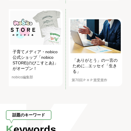
子育てメディア・nobico
公式ショップ「nobico
「ありがとう」の一言の
STORE(のびこすとあ)」
ために...エッセイ「生き
がオープン！
る」
nobico編集部
第70回ＰＨＰ賞受賞作
話題のキーワード
Keywords