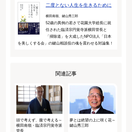
二度とない人生を生きるために
横田南嶺、鍵山秀三郎
52歳の異例の若さで花園大学総長に就
任された臨済宗円覚寺派横田管長と
「掃除道」を大成したNPO法人「日本
を美しくする会」の鍵山相談役の魂を震わせる対論集！
関連記事
頭で考えず、腹で考える～
夢とは絶望の上に咲く花～
横田南嶺・臨済宗円覚寺派
鍵山秀三郎
管長