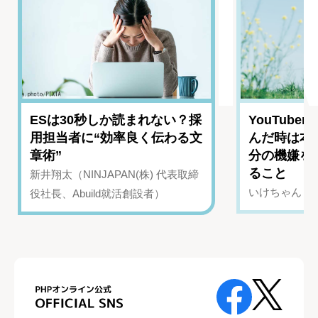
ESは30秒しか読まれない？採
YouTub
用担当者に“効率良く伝わる文
んだ時は本
章術”
分の機嫌を
ること
新井翔太（NINJAPAN(株) 代表取締
いけちゃん（Yo
役社長、Abuild就活創設者）