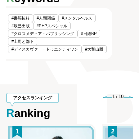
#書籍抜粋
#人間関係
#メンタルヘルス
#辰巳出版
#PHPスペシャル
#クロスメディア・パブリッシング
#日経BP
#上司と部下
#ディスカヴァー・トゥエンティワン
#大和出版
1
/
10
アクセスランキング
Ranking
1
2