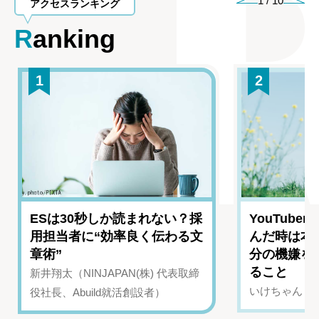
1
/
10
アクセスランキング
Ranking
1
2
ESは30秒しか読まれない？採
YouTub
用担当者に“効率良く伝わる文
んだ時は本
章術”
分の機嫌を
ること
新井翔太（NINJAPAN(株) 代表取締
いけちゃん（Yo
役社長、Abuild就活創設者）