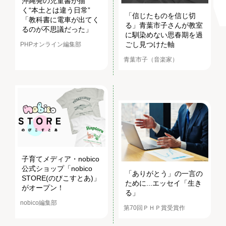
沖縄発の児童書が描
く“本土とは違う日常”
「信じたものを信じ切
「教科書に電車が出てく
る」青葉市子さんが教室
るのが不思議だった」
に馴染めない思春期を過
ごし見つけた軸
PHPオンライン編集部
青葉市子（音楽家）
子育てメディア・nobico
公式ショップ「nobico
「ありがとう」の一言の
STORE(のびこすとあ)」
ために...エッセイ「生き
がオープン！
る」
nobico編集部
第70回ＰＨＰ賞受賞作