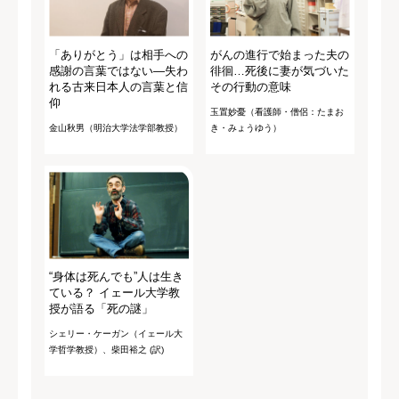
「ありがとう」は相手への
がんの進行で始まった夫の
感謝の言葉ではない―失わ
徘徊…死後に妻が気づいた
れる古来日本人の言葉と信
その行動の意味
仰
玉置妙憂（看護師・僧侶：たまお
金山秋男（明治大学法学部教授）
き・みょうゆう）
“身体は死んでも”人は生き
ている？ イェール大学教
授が語る「死の謎」
シェリー・ケーガン（イェール大
学哲学教授）、柴田裕之 (訳)