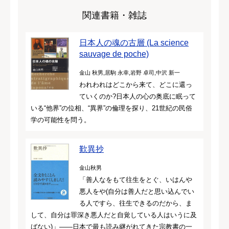
関連書籍・雑誌
日本人の魂の古層 (La science
sauvage de poche)
金山 秋男,居駒 永幸,岩野 卓司,中沢 新一
われわれはどこから来て、どこに還っ
ていくのか?日本人の心の奥底に眠って
いる“他界”の位相、“異界”の倫理を探り、21世紀の民俗
学の可能性を問う。
歎異抄
金山秋男
「善人なをもて往生をとぐ、いはんや
悪人をや(自分は善人だと思い込んでい
る人ですら、往生できるのだから、ま
して、自分は罪深き悪人だと自覚している人はいうに及
ばない)」――日本で最も読み継がれてきた宗教書の一