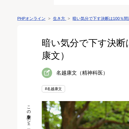
PHPオンライン
生き方
暗い気分で下す決断は100％
暗い気分で下す決断
康文）
名越康文（精神科医）
#名越康文
この記事をシェア