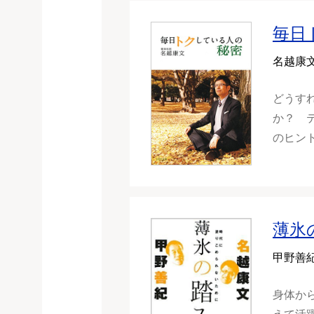
毎日
名越康
どうす
か？ 
のヒン
薄氷
甲野善
身体か