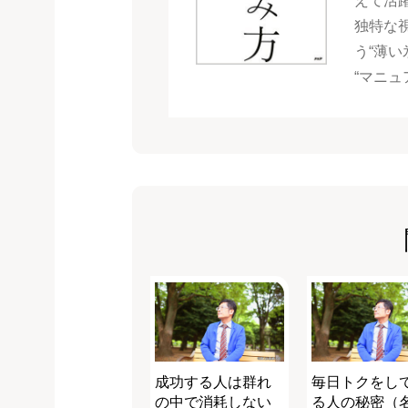
えて活
独特な
う“薄い
“マニュ
成功する人は群れ
毎日トクをし
の中で消耗しない
る人の秘密（