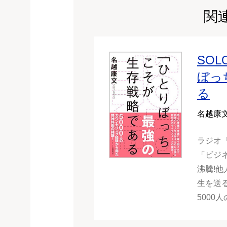
関
SOL
ぼっ
る
名越康
ラジオ
「ビジ
沸騰!
生を送
5000