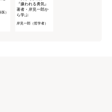
『嫌われる勇気』
著者・岸見一郎か
科医）
ら学ぶ
岸見一郎（哲学者）