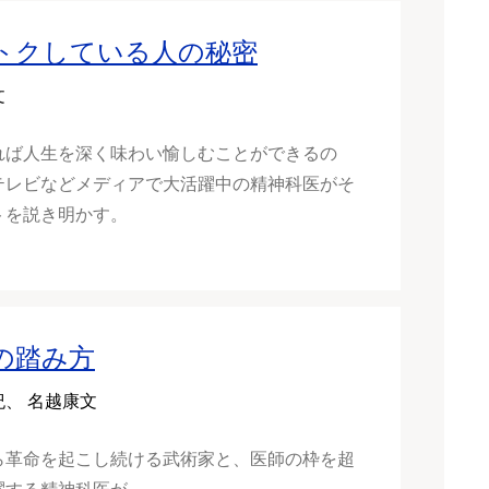
トクしている人の秘密
文
れば人生を深く味わい愉しむことができるの
テレビなどメディアで大活躍中の精神科医がそ
トを説き明かす。
の踏み方
紀、 名越康文
ら革命を起こし続ける武術家と、医師の枠を超