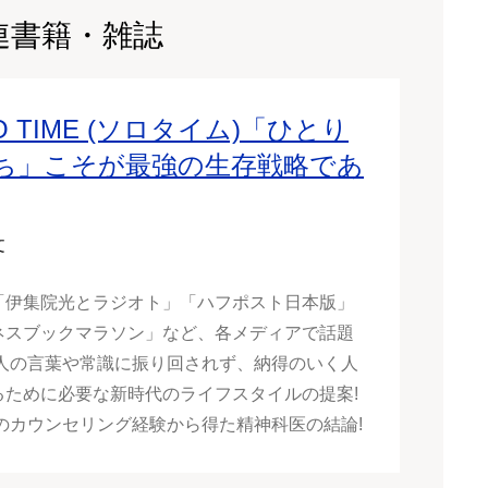
連書籍・雑誌
O TIME (ソロタイム)「ひとり
ち」こそが最強の生存戦略であ
文
「伊集院光とラジオト」「ハフポスト日本版」
ネスブックマラソン」など、各メディアで話題
他人の言葉や常識に振り回されず、納得のいく人
るために必要な新時代のライフスタイルの提案!
人のカウンセリング経験から得た精神科医の結論!