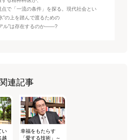
躍する精神科医が、
視点で「一流の条件」を探る。現代社会とい
氷”の上を踏んで渡るための
アル”は存在するのか――?
関連記事
てい
幸福をもたらす
名越
「愛する技術」～