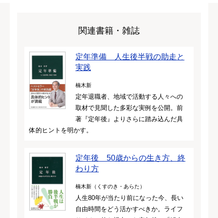
関連書籍・雑誌
定年準備 人生後半戦の助走と
実践
楠木新
定年退職者、地域で活動する人々への
取材で見聞した多彩な実例を公開。前
著『定年後』よりさらに踏み込んだ具
体的ヒントを明かす。
定年後 50歳からの生き方、終
わり方
楠木新（くすのき・あらた）
人生80年が当たり前になった今、長い
自由時間をどう活かすべきか。ライフ