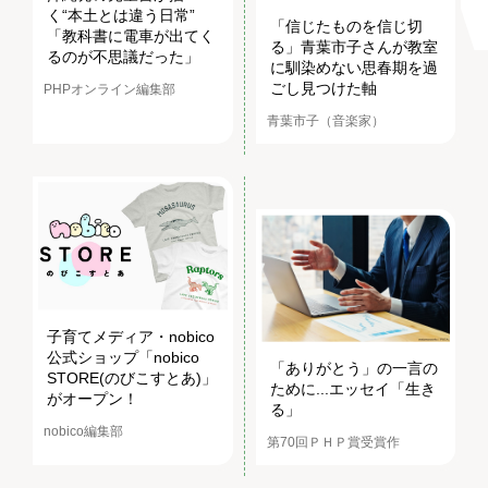
く“本土とは違う日常”
「信じたものを信じ切
「教科書に電車が出てく
る」青葉市子さんが教室
るのが不思議だった」
に馴染めない思春期を過
ごし見つけた軸
PHPオンライン編集部
青葉市子（音楽家）
子育てメディア・nobico
公式ショップ「nobico
「ありがとう」の一言の
STORE(のびこすとあ)」
ために...エッセイ「生き
がオープン！
る」
nobico編集部
第70回ＰＨＰ賞受賞作