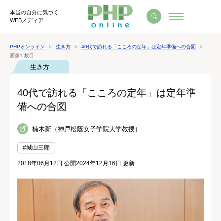
本当の自分に気づく
WEBメディア
PHPオンライン
生き方
40代で訪れる「こころの定年」は定年準備への合図
画像1 枚目
生き方
40代で訪れる「こころの定年」は定年準
備への合図
楠木新（神戸松蔭女子学院大学教授）
#城山三郎
2018年06月12日 公開
2024年12月16日 更新