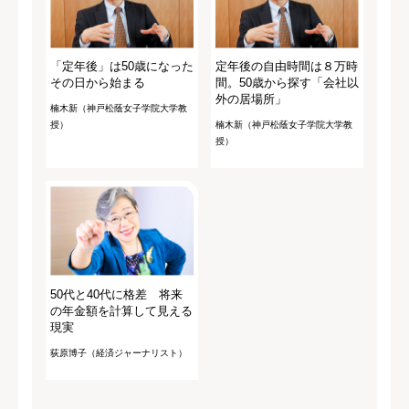
「定年後」は50歳になった
定年後の自由時間は８万時
その日から始まる
間。50歳から探す「会社以
外の居場所」
楠木新（神戸松蔭女子学院大学教
授）
楠木新（神戸松蔭女子学院大学教
授）
50代と40代に格差 将来
の年金額を計算して見える
現実
荻原博子（経済ジャーナリスト）