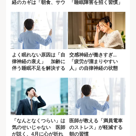
経のカギは「朝食、サウ
「睡眠障害を招く習慣」
ナ、露天風呂...
よく眠れない原因は「自
交感神経が働きすぎ...
律神経の衰え」 加齢に
「疲労が溜まりやすい
伴う睡眠不足を解決する
人」の自律神経の状態
ポイント
「なんとなくつらい」は
医師が教える「満員電車
気のせいじゃない 医師
のストレス」が軽減する
が説く、4月に心が折れ
朝の習慣