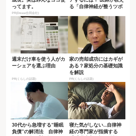
ってます。
る「自律神経が整うツボ
押し」
PR(Dreaw合同会社)
週末だけ車を使う人がカ
家の売却成功にはカギが
ーシェアを選ぶ理由
ある？家処分の基礎知識
を解説
PR(くらしの話題)
PR(くらしの話題)
30代から急増する“睡眠
寝た気がしない...自律神
負債”の解消法 自律神
経の専門家が指摘する