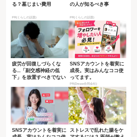
る？墓じまい費用
の人が知るべき事
PR(くらしの話題)
PR(くらしの話題)
疲労が回復しづらくな
SNSアカウントを着実に
る...「副交感神経の低
成長。実はみんなココ使
下」を放置すべきでない
ってます。
理由
PR(Dreaw合同会社)
SNSアカウントを着実に
ストレスで乱れた腸をケ
成長。実はみんなココ使
アするには？ 医師が教え