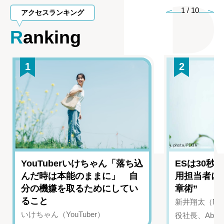
1
/
10
アクセスランキング
Ranking
1
2
YouTuberいけちゃん「落ち込
ESは30秒
んだ時は本能のままに」 自
用担当者に
分の機嫌を取るためにしてい
章術”
ること
新井翔太（NIN
いけちゃん（YouTuber）
役社長、Abui