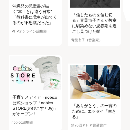
沖縄発の児童書が描
く“本土とは違う日常”
「信じたものを信じ切
「教科書に電車が出てく
る」青葉市子さんが教室
るのが不思議だった」
に馴染めない思春期を過
ごし見つけた軸
PHPオンライン編集部
青葉市子（音楽家）
子育てメディア・nobico
公式ショップ「nobico
「ありがとう」の一言の
STORE(のびこすとあ)」
ために...エッセイ「生き
がオープン！
る」
nobico編集部
第70回ＰＨＰ賞受賞作