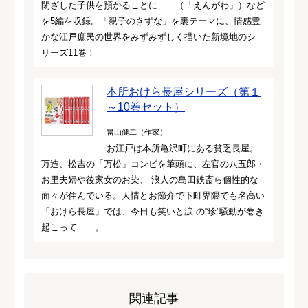
閉ざした子供を預かることに……（「えんがわ」）など
を5編を収録。「親子のきずな」を裏テーマに、情感豊
かな江戸庶民の世界をみずみずしく描いた新境地のシ
リーズ11巻！
本所おけら長屋シリーズ（第１
～10巻セット）
畠山健二（作家）
お江戸は本所亀沢町にある貧乏長屋。
万造、松吉の「万松」コンビを筆頭に、左官の八五郎・
お里夫婦や後家女のお染、 浪人の島田鉄斎ら個性的な
面々が住んでいる。人情とお節介で下町界隈でも名高い
「おけら長屋」では、今日も笑いと涙 の“珍”騒動が巻き
起こって……。
関連記事