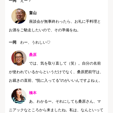
一同
えー？
畠山
座談会が無事終わったら、お礼に手料理と
お酒をご馳走したいので、その準備をね。
一同
わー、うれしい♡
桑原
では、気を取り直して（笑）。自分の名前
が使われているからというだけでなく、桑原肥前守は、
お裁きの直前、“悦に入ってる”のがいいんですよねぇ。
橋本
あ、わかるー。それにしても桑原さん、マ
ニアックなところから来ましたね。私は、なんといって