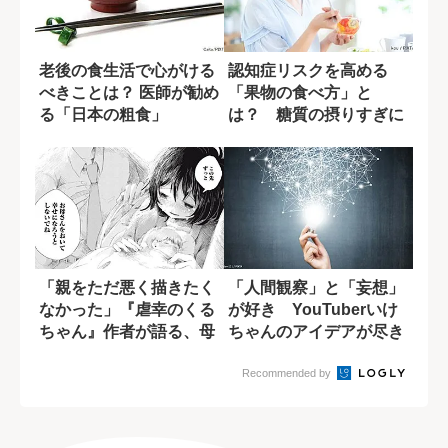
老後の食生活で心がける
認知症リスクを高める
べきことは？ 医師が勧め
「果物の食べ方」と
る「日本の粗食」
は？ 糖質の摂りすぎに
潜む盲点
「親をただ悪く描きたく
「人間観察」と「妄想」
なかった」『虐幸のくる
が好き YouTuberいけ
ちゃん』作者が語る、母
ちゃんのアイデアが尽き
親を悪人にしな...
ない理由
Recommended by