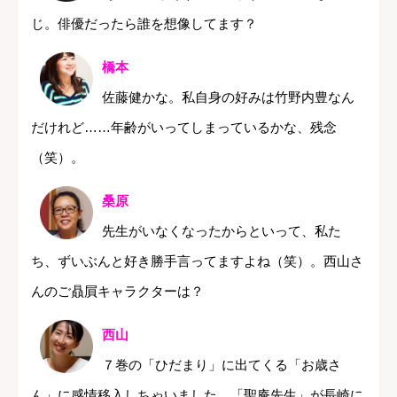
じ。俳優だったら誰を想像してます？
橋本
佐藤健かな。私自身の好みは竹野内豊なん
だけれど……年齢がいってしまっているかな、残念
（笑）。
桑原
先生がいなくなったからといって、私た
ち、ずいぶんと好き勝手言ってますよね（笑）。西山さ
んのご贔屓キャラクターは？
西山
７巻の「ひだまり」に出てくる「お歳さ
ん」に感情移入しちゃいました。「聖庵先生」が長崎に