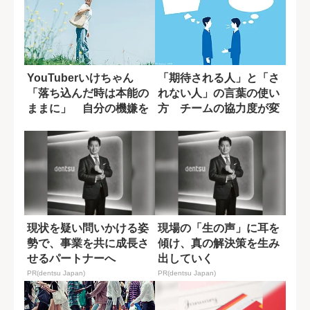
YouTuberいけちゃん
「期待される人」と「さ
「落ち込んだ時は本能の
れない人」の言葉の使い
ままに」 自分の機嫌を
方 チームの協力度が変
取るために...
わる一言の差
現状を疑い問いかける姿
現場の「生の声」に耳を
勢で、事業を共に成長さ
傾け、真の解決策を生み
せるパートナーへ
出していく
PR(dentsu Japan)
PR(dentsu Japan)