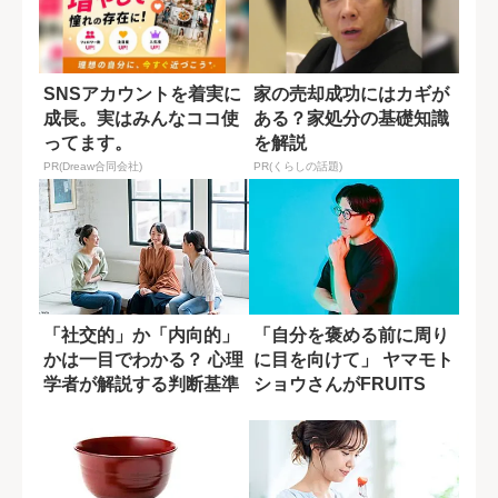
SNSアカウントを着実に
家の売却成功にはカギが
成長。実はみんなココ使
ある？家処分の基礎知識
ってます。
を解説
PR(Dreaw合同会社)
PR(くらしの話題)
「社交的」か「内向的」
「自分を褒める前に周り
かは一目でわかる？ 心理
に目を向けて」 ヤマモト
学者が解説する判断基準
ショウさんがFRUITS
ZIPP...