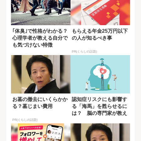
｢体臭｣で性格がわかる？
もらえる年金25万円以下
心理学者が教える自分で
の人が知るべき事
も気づけない特徴
PR(くらしの話題)
お墓の撤去にいくらかか
認知症リスクにも影響す
る？墓じまい費用
る「海馬」を甦らせるに
は？ 脳の専門家が教え
る運動習慣
PR(くらしの話題)