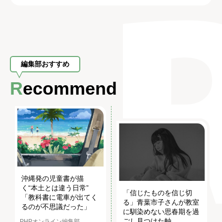
編集部おすすめ
Recommend
沖縄発の児童書が描
く“本土とは違う日常”
「信じたものを信じ切
「教科書に電車が出てく
る」青葉市子さんが教室
るのが不思議だった」
に馴染めない思春期を過
ごし見つけた軸
PHPオンライン編集部