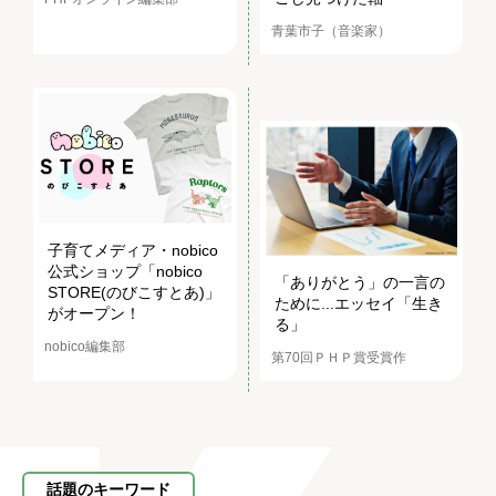
青葉市子（音楽家）
子育てメディア・nobico
公式ショップ「nobico
「ありがとう」の一言の
STORE(のびこすとあ)」
ために...エッセイ「生き
がオープン！
る」
nobico編集部
第70回ＰＨＰ賞受賞作
話題のキーワード