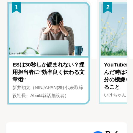
1
2
ESは30秒しか読まれない？採
YouTub
用担当者に“効率良く伝わる文
んだ時は本
章術”
分の機嫌を
ること
新井翔太（NINJAPAN(株) 代表取締
いけちゃん（Yo
役社長、Abuild就活創設者）