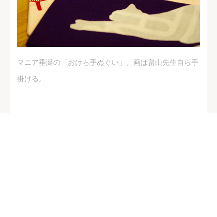
マニア垂涎の「おけら手ぬぐい」。画は畠山先生自ら手
掛ける。