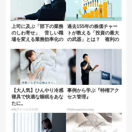
上司に及ぶ「部下の業務
過去155年の株価チャー
のしわ寄せ」 苦しい職
トが教える「投資の最大
場を変える業務効率化の
の武器」とは？ 複利の
ヒント
力を活かすた...
【大人気】ひんやり冷感
事例から学ぶ『特権アク
寝具で快適な睡眠をあな
セス管理』
たに。
PR(アイリスプラザ)
PR(KeeperSecurity)