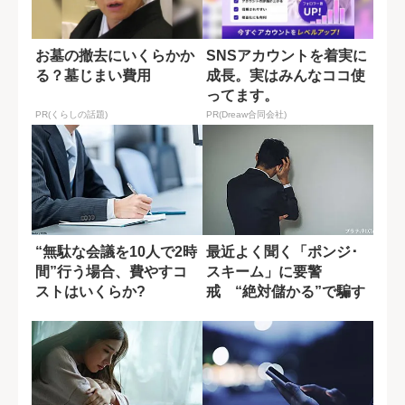
お墓の撤去にいくらかか
SNSアカウントを着実に
る？墓じまい費用
成長。実はみんなココ使
ってます。
PR(くらしの話題)
PR(Dreaw合同会社)
“無駄な会議を10人で2時
最近よく聞く「ポンジ･
間”行う場合、費やすコ
スキーム」に要警
ストはいくらか?
戒 “絶対儲かる”で騙す
巧妙な手口