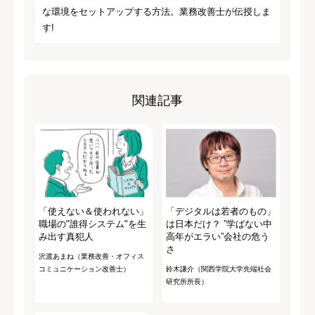
な環境をセットアップする方法。業務改善士が伝授しま
す!
関連記事
「使えない＆使われない」
「デジタルは若者のもの」
職場の"誰得システム"を生
は日本だけ？ ”学ばない中
み出す真犯人
高年がエラい”会社の危う
さ
沢渡あまね（業務改善・オフィス
コミュニケーション改善士）
鈴木謙介（関西学院大学先端社会
研究所所長）