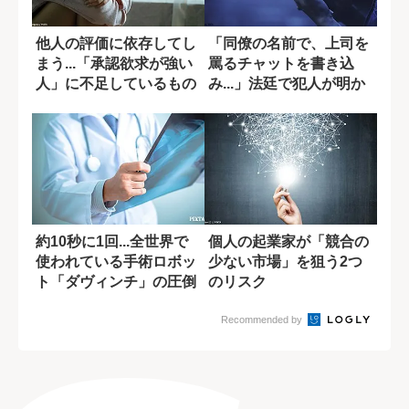
他人の評価に依存してし
「同僚の名前で、上司を
まう...「承認欲求が強い
罵るチャットを書き込
人」に不足しているもの
み...」法廷で犯人が明か
とは?
した恨み
約10秒に1回...全世界で
個人の起業家が「競合の
使われている手術ロボッ
少ない市場」を狙う2つ
ト「ダヴィンチ」の圧倒
のリスク
的戦略と...
Recommended by