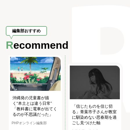
編集部おすすめ
Recommend
沖縄発の児童書が描
く“本土とは違う日常”
「信じたものを信じ切
「教科書に電車が出てく
る」青葉市子さんが教室
るのが不思議だった」
に馴染めない思春期を過
ごし見つけた軸
PHPオンライン編集部