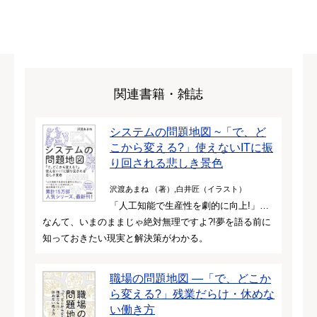
関連書籍・雑誌
システムの問題地図 ~「で、ど
こから変える?」使えないITに振
り回される悲しき景色
沢渡あまね （著）,白井匠（イラスト）
「人工知能で生産性を劇的に向上!」…
なんて、いまのままじゃ絶対無理ですよ?!夢を語る前に
知っておきたい現実と解決策がわかる。
職場の問題地図 ―「で、どこか
ら変える?」残業だらけ・休めな
い働き方