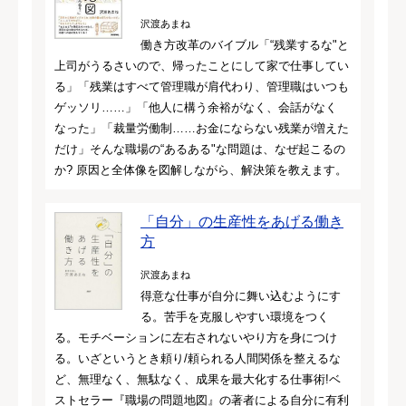
沢渡あまね
働き方改革のバイブル「“残業するな"と
上司がうるさいので、帰ったことにして家で仕事してい
る」「残業はすべて管理職が肩代わり、管理職はいつも
ゲッソリ……」「他人に構う余裕がなく、会話がなく
なった」「裁量労働制……お金にならない残業が増えた
だけ」そんな職場の“あるある"な問題は、なぜ起こるの
か? 原因と全体像を図解しながら、解決策を教えます。
「自分」の生産性をあげる働き
方
沢渡あまね
得意な仕事が自分に舞い込むようにす
る。苦手を克服しやすい環境をつく
る。モチベーションに左右されないやり方を身につけ
る。いざというとき頼り/頼られる人間関係を整えるな
ど、無理なく、無駄なく、成果を最大化する仕事術!ベ
ストセラー『職場の問題地図』の著者による自分に有利