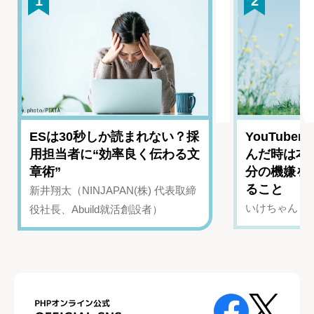
1
2
ESは30秒しか読まれない？採
YouTub
用担当者に“効率良く伝わる文
んだ時は本
章術”
分の機嫌を
ること
新井翔太（NINJAPAN(株) 代表取締
いけちゃん（Yo
役社長、Abuild就活創設者）