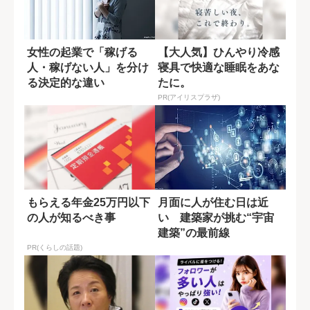
女性の起業で「稼げる
【大人気】ひんやり冷感
人・稼げない人」を分け
寝具で快適な睡眠をあな
る決定的な違い
たに。
PR(アイリスプラザ)
もらえる年金25万円以下
月面に人が住む日は近
の人が知るべき事
い 建築家が挑む“宇宙
建築”の最前線
PR(くらしの話題)