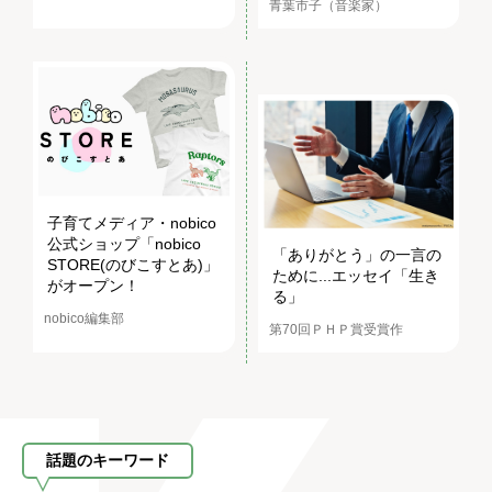
青葉市子（音楽家）
子育てメディア・nobico
公式ショップ「nobico
「ありがとう」の一言の
STORE(のびこすとあ)」
ために...エッセイ「生き
がオープン！
る」
nobico編集部
第70回ＰＨＰ賞受賞作
話題のキーワード