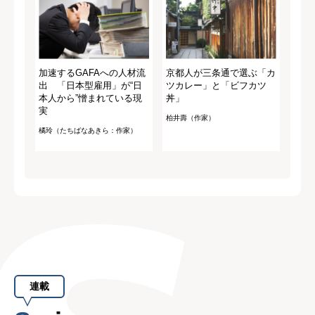
加速するGAFAへの人材流
京都人が三条通で選ぶ「カ
出 「日本型雇用」が“日
ツカレー」と「ビフカツ
本人から”憎まれている現
丼」
実
柏井壽（作家）
橘玲（たちばなあきら：作家）
連載