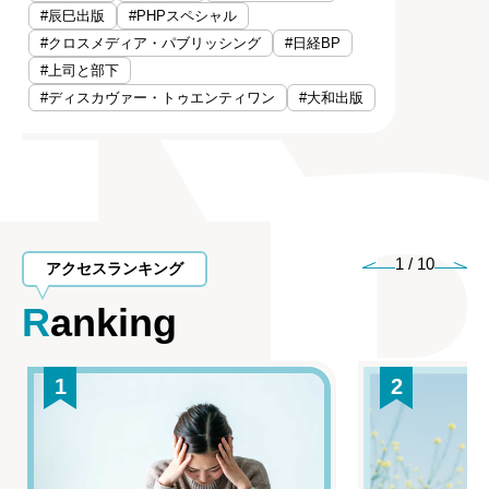
#辰巳出版
#PHPスペシャル
#クロスメディア・パブリッシング
#日経BP
#上司と部下
#ディスカヴァー・トゥエンティワン
#大和出版
1
/
10
アクセスランキング
Ranking
1
2