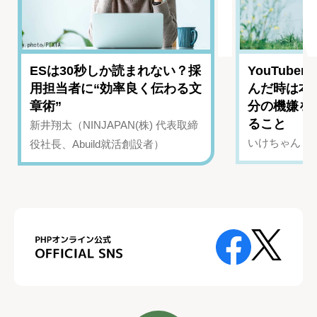
ESは30秒しか読まれない？採
YouTub
用担当者に“効率良く伝わる文
んだ時は本
章術”
分の機嫌を
ること
新井翔太（NINJAPAN(株) 代表取締
いけちゃん（Yo
役社長、Abuild就活創設者）