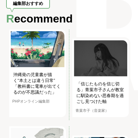
編集部おすすめ
Recommend
沖縄発の児童書が描
く“本土とは違う日常”
「信じたものを信じ切
「教科書に電車が出てく
る」青葉市子さんが教室
るのが不思議だった」
に馴染めない思春期を過
ごし見つけた軸
PHPオンライン編集部
青葉市子（音楽家）