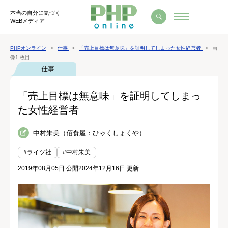
本当の自分に気づく
WEBメディア
PHPオンライン
仕事
「売上目標は無意味」を証明してしまった女性経営者
画
像1 枚目
仕事
「売上目標は無意味」を証明してしまっ
た女性経営者
中村朱美（佰食屋：ひゃくしょくや）
#ライツ社
#中村朱美
2019年08月05日 公開
2024年12月16日 更新