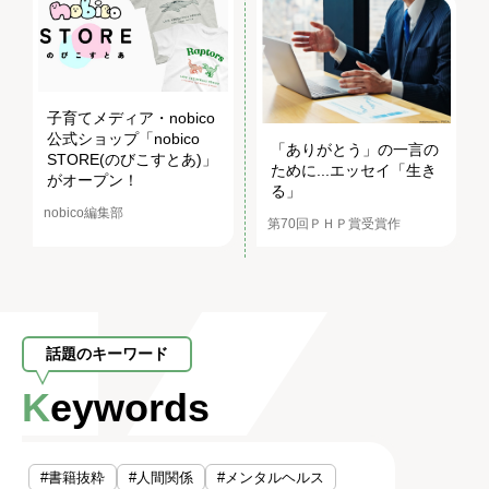
子育てメディア・nobico
公式ショップ「nobico
「ありがとう」の一言の
STORE(のびこすとあ)」
ために...エッセイ「生き
がオープン！
る」
nobico編集部
第70回ＰＨＰ賞受賞作
話題のキーワード
Keywords
#書籍抜粋
#人間関係
#メンタルヘルス