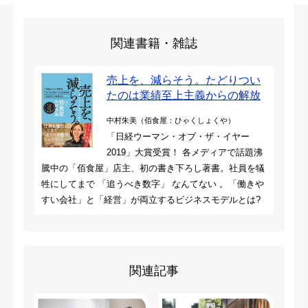
関連書籍・雑誌
売上を、減らそう。たどりつい
たのは業績至上主義からの解放
中村朱美（佰食屋：ひゃくしょくや）
「日経ウーマン・オブ・ザ・イヤー
2019」大賞受賞！ 各メディアで話題沸
騰中の「佰食屋」店主、初の書き下ろし著書。社員を犠
牲にしてまで 「追うべき数字」 なんてない 。「働きや
すい会社」と「経営」が両立するビジネスモデルとは?
関連記事