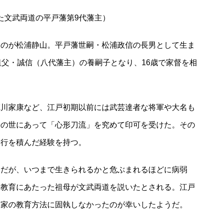
した文武両道の平戸藩第9代藩主）
るのが松浦静山。平戸藩世嗣・松浦政信の長男として生ま
祖父・誠信（八代藩主）の養嗣子となり、16歳で家督を相
徳川家康など、江戸初期以前には武芸達者な将軍や大名も
平の世にあって「心形刀流」を究めて印可を受けた。その
修行を積んだ経験を持つ。
山だが、いつまで生きられるかと危ぶまれるほどに病弱
、教育にあたった祖母が文武両道を説いたとされる。江戸
名家の教育方法に固執しなかったのが幸いしたようだ。