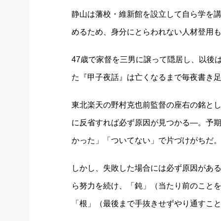
静山は藩校・維新館を設立して自ら学を
めるため、身分にとらわれない人材登用
47歳で家督を三男に譲って隠居し、以後は
た『甲子夜話』は亡くなるまで毎夜書き足
東北楽天の野村克也前監督の座右の銘と
に反省すれば必ず原因が見つかる―。予
かった」「ついてない」で片づけがちだ
しかし、失敗した場合には必ず原因があ
ら努力を続け、「鈍」（当たり前のこと
「根」（最後まで手抜きせずやり通すこ