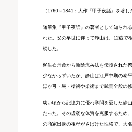
（1760～1841：大作『甲子夜話』を著
随筆集『甲子夜話』の著者として知られ
れた。父の早世に伴って静山は、12歳で
続した。
柳生石舟斎から新陰流兵法を伝授された
少なからずいたが、静山は江戸中期の泰
ほか弓・馬・槍術や柔術まで武芸全般の
幼い頃から記憶力に優れ学問を愛した静
だった。その虚弱な体質を克服するため
の商家出身の祖母がさばけた性格で、大