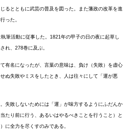
講じるとともに武芸の普及を図った。また藩政の改革を進
も行った。
執筆活動に従事した。1821年の甲子の日の夜に起草し
され、278巻に及ぶ。
して有名になったが、言葉の意味は、負け（失敗）を虚心
期せぬ失敗やミスをしたとき、人は往々にして「運が悪
。
る。失敗しないためには「運」が味方するようにふだんか
を当たり前に行う、あるいはやるべきことを行うこと）と
と）に全力を尽くすのみである。