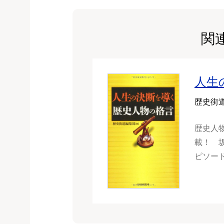
関
人生
歴史街
歴史人
載！ 
ピソー