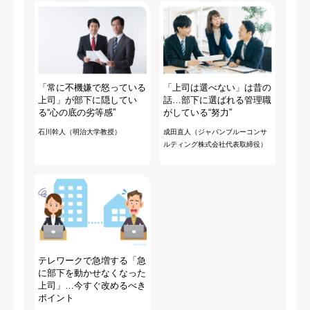
「常に不機嫌で怒っている
「上司は選べない」は昔の
上司」が部下に隠してい
話…部下に選ばれる管理職
る“心の底の劣等感”
がしている“努力”
石川幹人（明治大学教授）
成田直人（ジャパンブルーコンサ
ルティング株式会社代表取締役）
テレワークで急増する「急
に部下を動かせなくなった
上司」…今すぐ改めるべき
ポイント