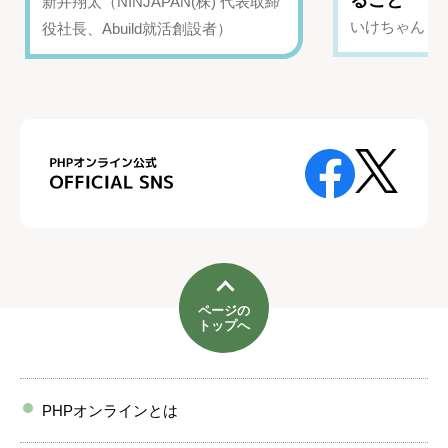
新井翔太（NINJAPAN(株) 代表取締
いけちゃん（Yo
役社長、Abuild就活創設者）
ページの
トップへ
PHPオンラインとは