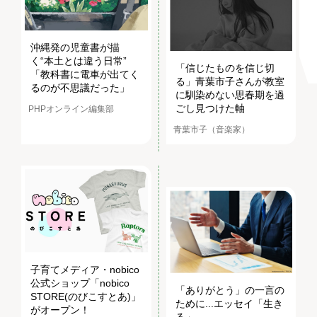
沖縄発の児童書が描
く“本土とは違う日常”
「信じたものを信じ切
「教科書に電車が出てく
る」青葉市子さんが教室
るのが不思議だった」
に馴染めない思春期を過
ごし見つけた軸
PHPオンライン編集部
青葉市子（音楽家）
子育てメディア・nobico
公式ショップ「nobico
「ありがとう」の一言の
STORE(のびこすとあ)」
ために...エッセイ「生き
がオープン！
る」