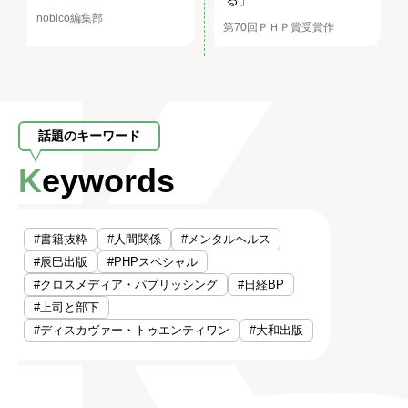
nobico編集部
第70回ＰＨＰ賞受賞作
話題のキーワード
Keywords
#書籍抜粋
#人間関係
#メンタルヘルス
#辰巳出版
#PHPスペシャル
#クロスメディア・パブリッシング
#日経BP
#上司と部下
#ディスカヴァー・トゥエンティワン
#大和出版