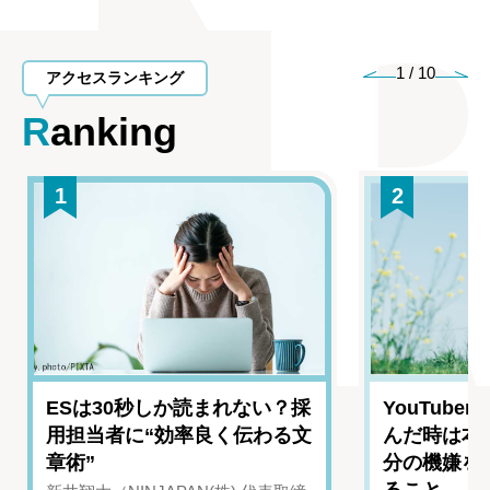
1
/
10
アクセスランキング
Ranking
1
2
ESは30秒しか読まれない？採
YouTub
用担当者に“効率良く伝わる文
んだ時は本
章術”
分の機嫌を
ること