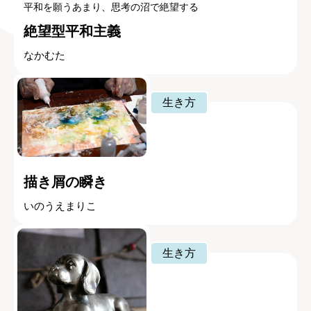
平和を願うあまり、思考の沼で絶望する
絶望型平和主義
なかむた
生き方
描き屑の瞬き
いのうえまりこ
生き方