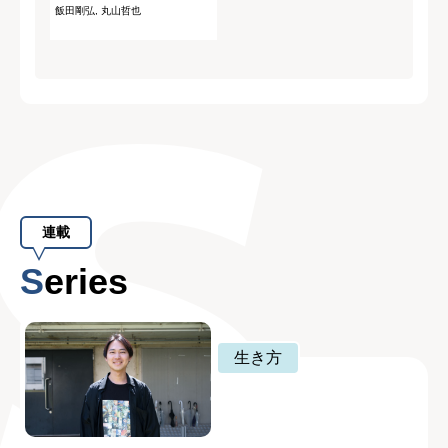
飯田剛弘, 丸山哲也
連載
Series
生き方