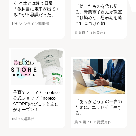
く“本土とは違う日常”
「信じたものを信じ切
「教科書に電車が出てく
る」青葉市子さんが教室
るのが不思議だった」
に馴染めない思春期を過
ごし見つけた軸
PHPオンライン編集部
青葉市子（音楽家）
子育てメディア・nobico
公式ショップ「nobico
「ありがとう」の一言の
STORE(のびこすとあ)」
ために...エッセイ「生き
がオープン！
る」
nobico編集部
第70回ＰＨＰ賞受賞作