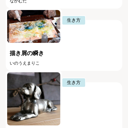
なかむた
生き方
描き屑の瞬き
いのうえまりこ
生き方