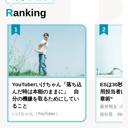
Ranking
1
2
YouTuberいけちゃん「落ち込
ESは30秒
んだ時は本能のままに」 自
用担当者に
分の機嫌を取るためにしてい
章術”
ること
新井翔太（NIN
いけちゃん（YouTuber）
役社長、Abui