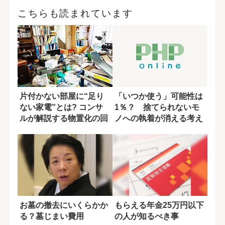
こちらも読まれています
片付かない部屋に“足り
「いつか使う」可能性は
ない家電”とは? コンサ
1％？ 捨てられないモ
ルが解説する物置化の回
ノへの執着が消える考え
避術
方
お墓の撤去にいくらかか
もらえる年金25万円以下
る？墓じまい費用
の人が知るべき事