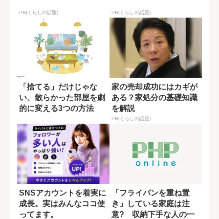
PR(くらしの話題)
PR(くらしの話題)
「捨てる」だけじゃな
家の売却成功にはカギが
い、散らかった部屋を劇
ある？家処分の基礎知識
的に変える3つの方法
を解説
PR(くらしの話題)
SNSアカウントを着実に
「フライパンを重ね置
成長。実はみんなココ使
き」している家庭は注
ってます。
意? 収納下手な人の一