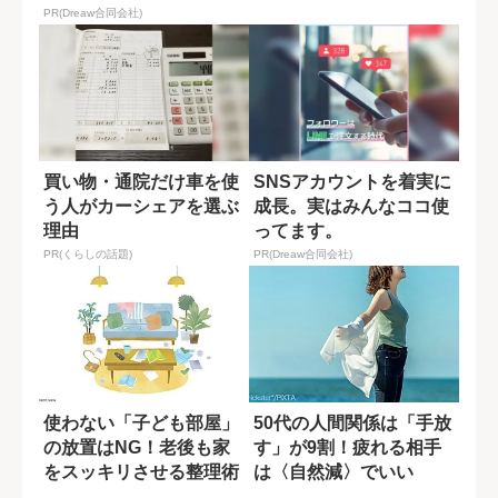
つの特徴
PR(Dreaw合同会社)
買い物・通院だけ車を使
SNSアカウントを着実に
う人がカーシェアを選ぶ
成長。実はみんなココ使
理由
ってます。
PR(くらしの話題)
PR(Dreaw合同会社)
使わない「子ども部屋」
50代の人間関係は「手放
の放置はNG！老後も家
す」が9割！疲れる相手
をスッキリさせる整理術
は〈自然減〉でいい