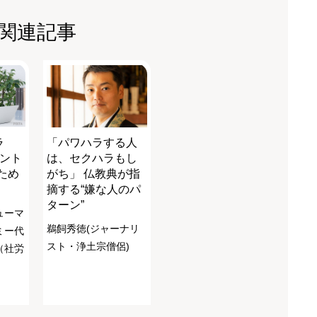
関連記事
ラ
「パワハラする人
メント
は、セクハラもし
ため
がち」 仏教典が指
摘する“嫌な人のパ
ターン”
ューマ
鵜飼秀徳(ジャーナリ
ミー代
スト・浄土宗僧侶)
（社労