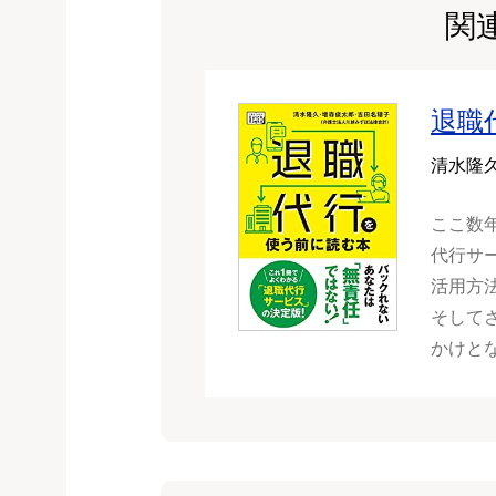
関
退職
清水隆久
ここ数
代行サ
活用方
そして
かけと