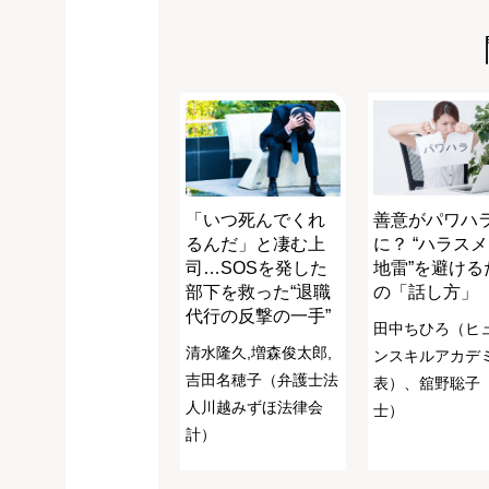
「いつ死んでくれ
善意がパワハ
るんだ」と凄む上
に？ “ハラス
司…SOSを発した
地雷”を避ける
部下を救った“退職
の「話し方」
代行の反撃の一手”
田中ちひろ（ヒ
清水隆久,増森俊太郎,
ンスキルアカデ
吉田名穂子（弁護士法
表）、舘野聡子
人川越みずほ法律会
士）
計）