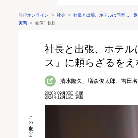
PHPオンライン
社会
社長と出張、ホテルは同室…「退
実態
画像1 枚目
社長と出張、ホテル
ス」に頼らざるをえ
清水隆久、増森俊太郎、吉田名
2020年09月05日 公開
2024年12月16日 更新
この記事をシェア