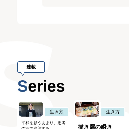
連載
Series
生き方
生き方
平和を願うあまり、思考
描き屑の瞬き
の沼で絶望する