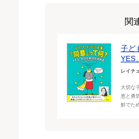
関
子ど
YE
レイチ
大切な
恵と勇
鮮でた