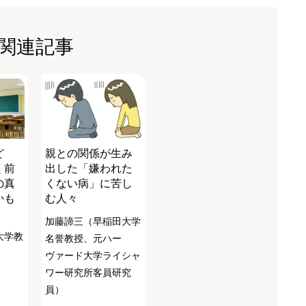
関連記事
ど
親との関係が生み
く前
出した「嫌われた
の真
くない病」に苦し
かも
む人々
加藤諦三（早稲田大学
大学教
名誉教授、元ハー
ヴァード大学ライシャ
ワー研究所客員研究
員）