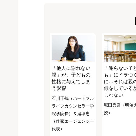
「他人に謝れない
「謝らない子
親」が、子どもの
も」にイラつ
性格に与えてしま
に…それは親
う影響
似をしている
しれない
石川千鶴（ハートフル
堀田秀吾（明治
ライフカウンセラー学
授）
院学院長）＆鬼塚忠
（作家エージェンシー
代表）