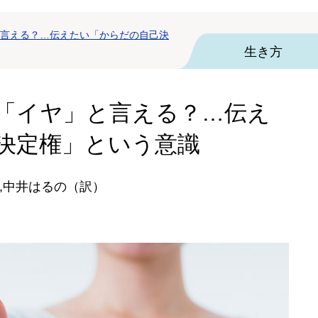
言える？…伝えたい「からだの自己決
生き方
「イヤ」と言える？…伝え
決定権」という意識
,中井はるの（訳）