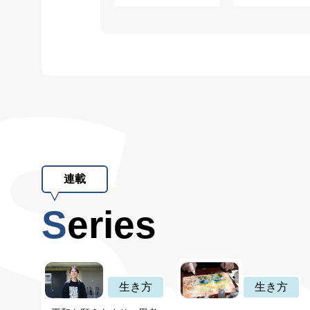
連載
Series
生き方
生き方