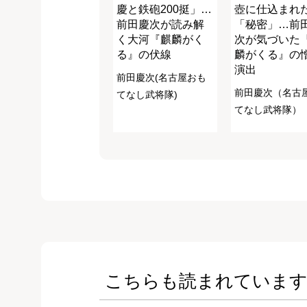
慶と鉄砲200挺」…
壺に仕込まれ
前田慶次が読み解
「秘密」…前
く大河『麒麟がく
次が気づいた
る』の伏線
麟がくる』の
演出
前田慶次(名古屋おも
前田慶次（名古
てなし武将隊)
てなし武将隊）
こちらも読まれていま