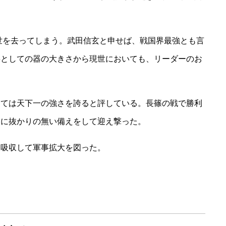
に世を去ってしまう。武田信玄と申せば、戦国界最強とも言
将としての器の大きさから現世においても、リーダーのお
しては天下一の強さを誇ると評している。長篠の戦で勝利
めに抜かりの無い備えをして迎え撃った。
に吸収して軍事拡大を図った。