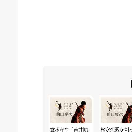
意味深な「筒井順
松永久秀が割