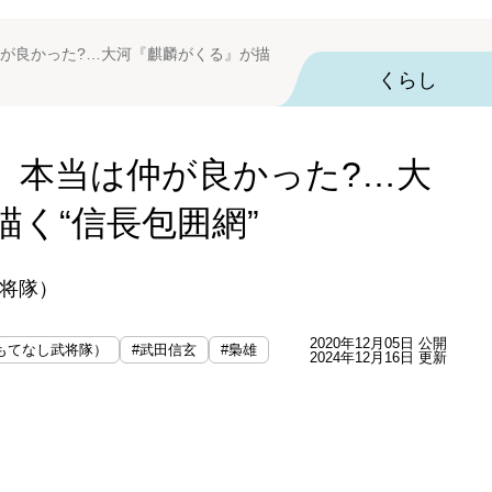
が良かった?…大河『麒麟がくる』が描
くらし
、本当は仲が良かった?…大
く“信長包囲網”
将隊）
2020年12月05日 公開
もてなし武将隊）
#武田信玄
#梟雄
2024年12月16日 更新