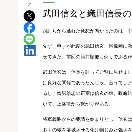
武田信玄と織田信長の
焼討ちから逃れた覚恕が向かったのは、
先ず、申すが此度の武田信玄、肖像画に激
せてきた。前回の筒井順慶も然りである
武田信玄は「信長を討ってご覧に見せま
は良好な関係であったんじゃ。言うてし
るし、嫡男信忠の正室は信玄の娘。政略
いて、上洛前から繋がりがある。
将軍義昭からの要請を始まりとし、信玄は
多くの城を落城させる化け物じみた強さ