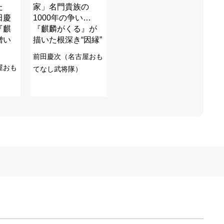
た
家」名門貴族の
田慶
1000年の争い…
『麒
『麒麟がくる』が
憎い
描いた根深き“因縁”
前田慶次（名古屋おも
屋おも
てなし武将隊）
す