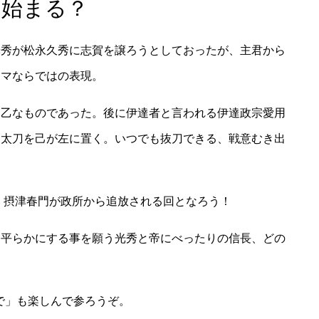
に始まる？
光秀が松永久秀に志賀を譲ろうとしておったが、主君から
ラマならではの表現。
落乙なものであった。後に伊達者と言われる伊達政宗愛用
、太刀を己が左に置く。いつでも抜刀できる、戦意むき出
 摂津春門が政所から追放される回となろう！
を平らかにする事を願う光秀と帝にべったりの信長、どの
中で」も楽しんで参ろうぞ。