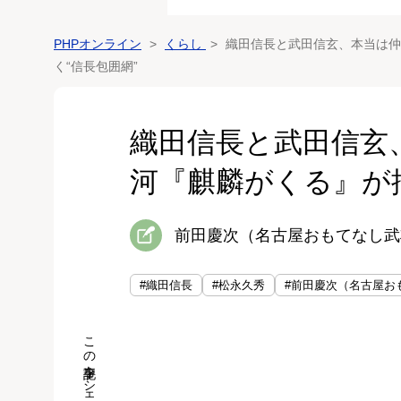
PHPオンライン
くらし
織田信長と武田信玄、本当は仲
く“信長包囲網”
織田信長と武田信玄
河『麒麟がくる』が描
前田慶次（名古屋おもてなし武
#織田信長
#松永久秀
#前田慶次（名古屋お
この記事をシェア