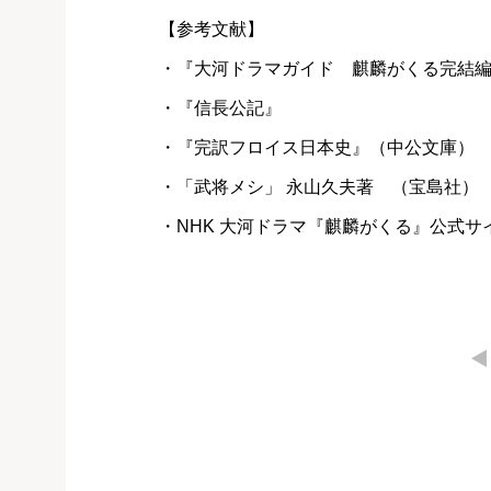
【参考文献】
・『大河ドラマガイド 麒麟がくる完結編』
・『信長公記』
・『完訳フロイス日本史』（中公文庫）
・「武将メシ」 永山久夫著 （宝島社）
・NHK 大河ドラマ『麒麟がくる』公式サ
←