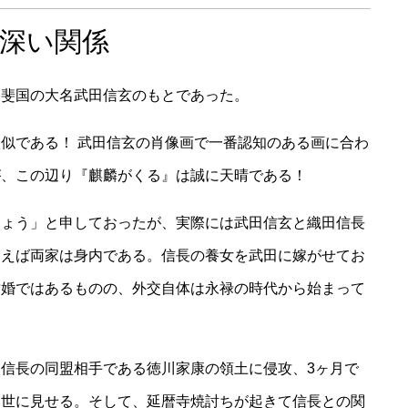
深い関係
甲斐国の大名武田信玄のもとであった。
似である！ 武田信玄の肖像画で一番認知のある画に合わ
が、この辺り『麒麟がくる』は誠に天晴である！
しょう」と申しておったが、実際には武田信玄と織田信長
まえば両家は身内である。信長の養女を武田に嫁がせてお
結婚ではあるものの、外交自体は永禄の時代から始まって
信長の同盟相手である徳川家康の領土に侵攻、3ヶ月で
を世に見せる。そして、延暦寺焼討ちが起きて信長との関