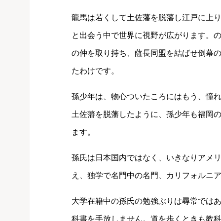
龍馬は若くして土佐藩を脱藩し江戸に上
と出会う中で世界に視野が広がります。
の仲を取り持ち、薩長同盟を結ばせ倒幕
たわけです。
孫少年は、物心ついたころにはもう、憧
土佐藩を脱藩したように、孫少年も福岡
ます。
孫氏は日本国内ではなく、いきなりアメ
え、独学で名門中の名門、カリフォルニ
大学在籍中の孫氏の勉強ぶりは尋常では
科書を手放しません。道を歩くときも教