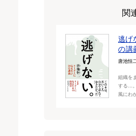
関
逃げ
の講
唐池恒
組織を
する…
風にわ