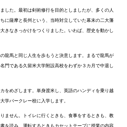
りました。最初は剣術修行を目的としましたが、多くの人
のちに薩摩と長州という、当時対立していた幕末の二大藩
の大きなきっかけをつくりました。いわば、歴史を動かし
れの龍馬と同じ人生を歩もうと決意します。まるで龍馬が
の名門である久留米大学附設高校をわずか３カ月で中退し
リカをめざします。単身渡米し、英語のハンディを乗り越
ア大学バークレー校に入学します。
ありません。トイレに行くときも、食事をするときも、教
科書を読み、運転するときもカセットテープに授業の内容