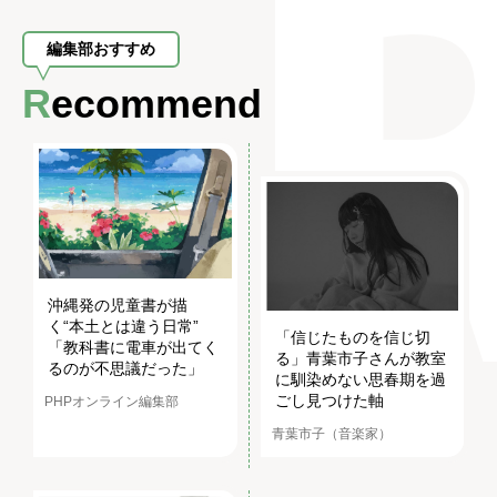
編集部おすすめ
Recommend
沖縄発の児童書が描
く“本土とは違う日常”
「信じたものを信じ切
「教科書に電車が出てく
る」青葉市子さんが教室
るのが不思議だった」
に馴染めない思春期を過
ごし見つけた軸
PHPオンライン編集部
青葉市子（音楽家）