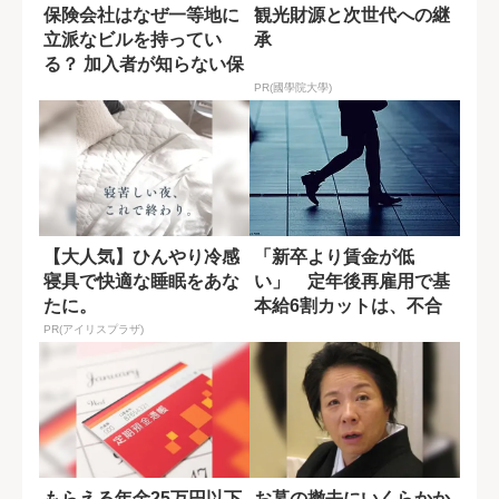
保険会社はなぜ一等地に
観光財源と次世代への継
立派なビルを持ってい
承
る？ 加入者が知らない保
険料の使い道
PR(國學院大學)
【大人気】ひんやり冷感
「新卒より賃金が低
寝具で快適な睡眠をあな
い」 定年後再雇用で基
たに。
本給6割カットは、不合
理ではないのか?
PR(アイリスプラザ)
もらえる年金25万円以下
お墓の撤去にいくらかか