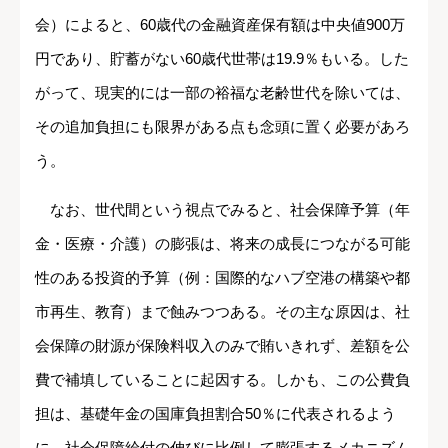
会）によると、60歳代の金融資産保有額は中央値900万
円であり、貯蓄がない60歳代世帯は19.9％もいる。した
がって、現実的には一部の裕福な老齢世代を除いては、
その追加負担にも限界がある点も念頭に置く必要があろ
う。
なお、世代間という視点でみると、社会保障予算（年
金・医療・介護）の膨張は、将来の成長につながる可能
性のある投資的予算（例：国際的なハブ空港の構築や都
市再生、教育）まで蝕みつつある。その主な原因は、社
会保障の財源が保険料収入のみで賄いきれず、差額を公
費で補填していることに起因する。しかも、この公費負
担は、基礎年金の国庫負担割合50％に代表されるよう
に、社会保障給付の伸びに比例して膨張するメカニズム