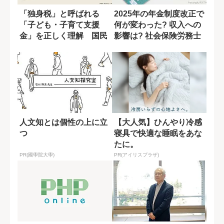
「独身税」と呼ばれる
2025年の年金制度改正で
「子ども・子育て支援
何が変わった? 収入への
金」を正しく理解 国民
影響は? 社会保険労務士
全体へのメリットを...
が解説
人文知とは個性の上に立
【大人気】ひんやり冷感
つ
寝具で快適な睡眠をあな
たに。
PR(國學院大學)
PR(アイリスプラザ)