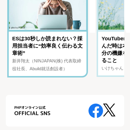
ESは30秒しか読まれない？採
YouTub
用担当者に“効率良く伝わる文
んだ時は本
章術”
分の機嫌を
ること
新井翔太（NINJAPAN(株) 代表取締
いけちゃん（Yo
役社長、Abuild就活創設者）