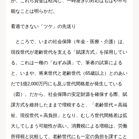
が、これら資金は枯渇し、一時凌ぎの対応はもはや不可
能なことは明らかだ。
看過できない「ツケ」の先送り
ところで、いまの社会保障（年金・医療・介護）は、
現役世代が老齢世代を支える「賦課方式」を採用してい
る。これは一種の「ねずみ講」で、筆者の試算による
と、いまや、将来世代と老齢世代（65歳以上）とのあい
だで1億2,000万円にも及ぶ世代間格差が発生している
（図）。だから、社会保障の安定財源を確保する際、賦
課方式を維持したままで増税すると、「老齢世代＝高福
祉、現役世代＝高負担」となり、むしろ世代間格差は拡
大してしまう可能性が高い。消費税による増税は、労働
所得税と比較して、老齢世代にも一定の負担を課すこと