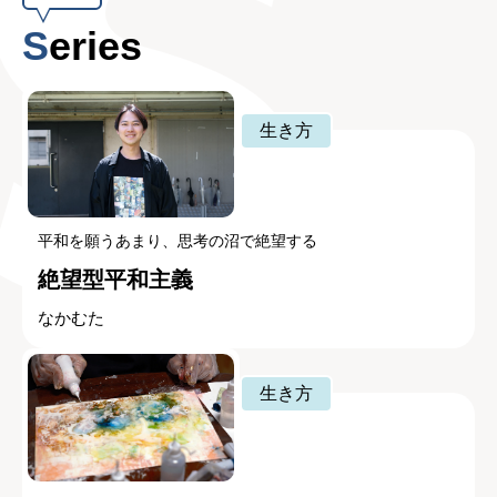
Series
生き方
平和を願うあまり、思考の沼で絶望する
絶望型平和主義
なかむた
生き方