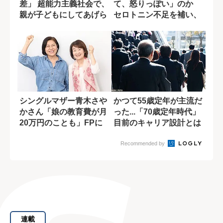
差」 超能力主義社会で、
て、怒りっぽい」のか
親が子どもにしてあげら
セロトニン不足を補い、
れる“声かけ”
人生を豊かにす...
シングルマザー青木さや
かつて55歳定年が主流だ
かさん「娘の教育費が月
った...「70歳定年時代」
20万円のことも」FPに
目前のキャリア設計とは
聞いた“必要...
Recommended by
連載