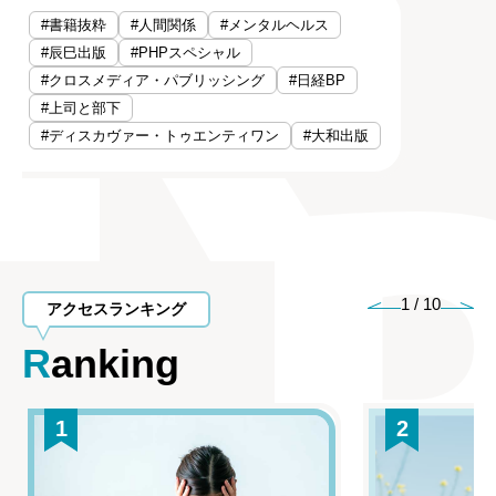
#書籍抜粋
#人間関係
#メンタルヘルス
#辰巳出版
#PHPスペシャル
#クロスメディア・パブリッシング
#日経BP
#上司と部下
#ディスカヴァー・トゥエンティワン
#大和出版
1
/
10
アクセスランキング
Ranking
1
2