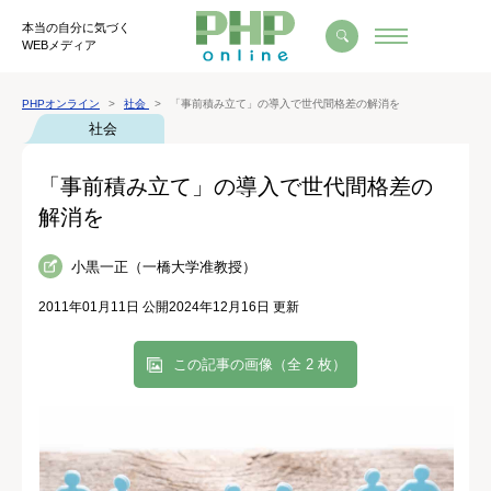
本当の自分に気づく
WEBメディア
PHPオンライン
社会
「事前積み立て」の導入で世代間格差の解消を
社会
「事前積み立て」の導入で世代間格差の
解消を
小黒一正（一橋大学准教授）
2011年01月11日 公開
2024年12月16日 更新
この記事の画像（全 2 枚）