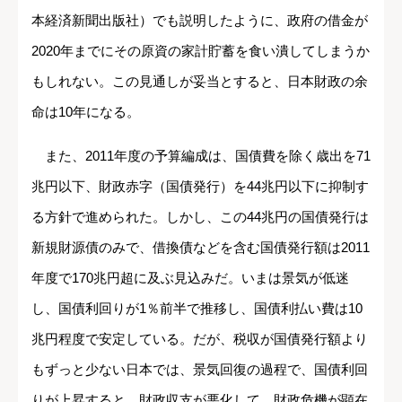
本経済新聞出版社）でも説明したように、政府の借金が
2020年までにその原資の家計貯蓄を食い潰してしまうか
もしれない。この見通しが妥当とすると、日本財政の余
命は10年になる。
また、2011年度の予算編成は、国債費を除く歳出を71
兆円以下、財政赤字（国債発行）を44兆円以下に抑制す
る方針で進められた。しかし、この44兆円の国債発行は
新規財源債のみで、借換債などを含む国債発行額は2011
年度で170兆円超に及ぶ見込みだ。いまは景気が低迷
し、国債利回りが1％前半で推移し、国債利払い費は10
兆円程度で安定している。だが、税収が国債発行額より
もずっと少ない日本では、景気回復の過程で、国債利回
りが上昇すると、財政収支が悪化して、財政危機が顕在