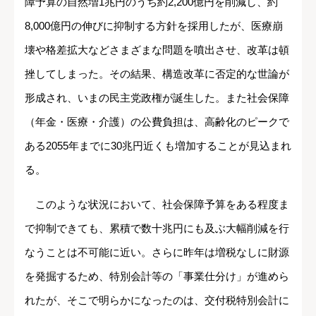
障予算の自然増1兆円のうち約2,200億円を削減し、約
8,000億円の伸びに抑制する方針を採用したが、医療崩
壊や格差拡大などさまざまな問題を噴出させ、改革は頓
挫してしまった。その結果、構造改革に否定的な世論が
形成され、いまの民主党政権が誕生した。また社会保障
（年金・医療・介護）の公費負担は、高齢化のピークで
ある2055年までに30兆円近くも増加することが見込まれ
る。
このような状況において、社会保障予算をある程度ま
で抑制できても、累積で数十兆円にも及ぶ大幅削減を行
なうことは不可能に近い。さらに昨年は増税なしに財源
を発掘するため、特別会計等の「事業仕分け」が進めら
れたが、そこで明らかになったのは、交付税特別会計に