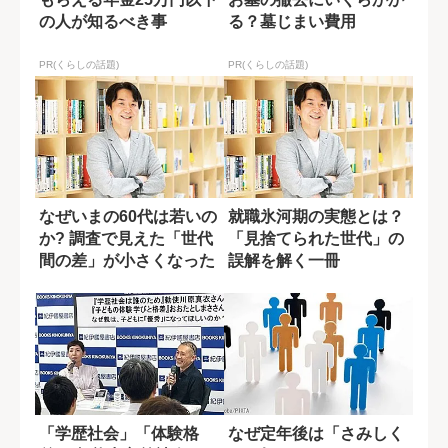
の人が知るべき事
る？墓じまい費用
PR(くらしの話題)
PR(くらしの話題)
なぜいまの60代は若いの
就職氷河期の実態とは？
か? 調査で見えた「世代
「見捨てられた世代」の
間の差」が小さくなった
誤解を解く一冊
理由
「学歴社会」「体験格
なぜ定年後は「さみしく