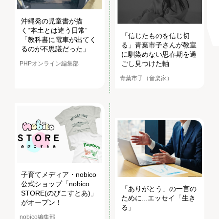
沖縄発の児童書が描
く“本土とは違う日常”
「信じたものを信じ切
「教科書に電車が出てく
る」青葉市子さんが教室
るのが不思議だった」
に馴染めない思春期を過
ごし見つけた軸
PHPオンライン編集部
青葉市子（音楽家）
子育てメディア・nobico
公式ショップ「nobico
「ありがとう」の一言の
STORE(のびこすとあ)」
ために...エッセイ「生き
がオープン！
る」
nobico編集部