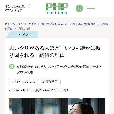
本当の自分に気づく
WEBメディア
PHPオンライン
生き方
思いやりがある人ほど「いつも誰かに振り回される」納得
の理由
画像1 枚目
生き方
思いやりがある人ほど「いつも誰かに振
り回される」納得の理由
石原加受子（心理カウンセラー／心理相談研究所オールイ
ズワン代表）
#PHPスペシャル
#石原加受子
2021年12月30日 公開
2024年12月16日 更新