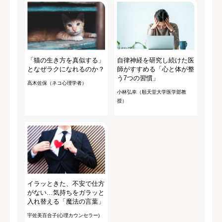
「猫の生き方を真似する」
自律神経を研究し続けた医
となぜラクになれるのか？
師がすすめる「心と体が整
う7つの習慣」
高木佐保（ネコ心理学者）
小林弘幸（順天堂大学医学部教
授）
イラッときた、不安で仕方
がない…気持ちをガラッと
入れ替える「魔法の言葉」
宇佐美百合子(心理カウンセラー)