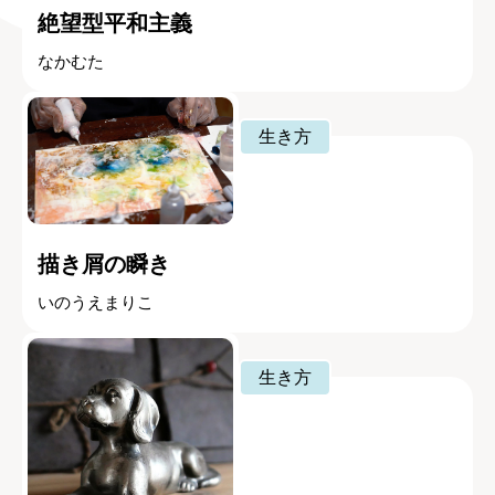
絶望型平和主義
なかむた
生き方
描き屑の瞬き
いのうえまりこ
生き方