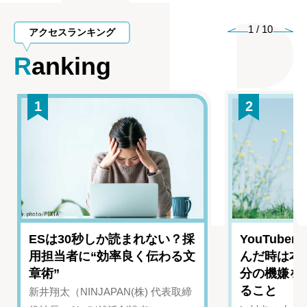
1
/
10
アクセスランキング
Ranking
1
2
ESは30秒しか読まれない？採
YouTub
用担当者に“効率良く伝わる文
んだ時は本
章術”
分の機嫌を
ること
新井翔太（NINJAPAN(株) 代表取締