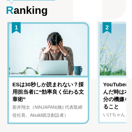
Ranking
1
2
ESは30秒しか読まれない？採
YouTub
用担当者に“効率良く伝わる文
んだ時は本
章術”
分の機嫌を
ること
新井翔太（NINJAPAN(株) 代表取締
いけちゃん（Yo
役社長、Abuild就活創設者）