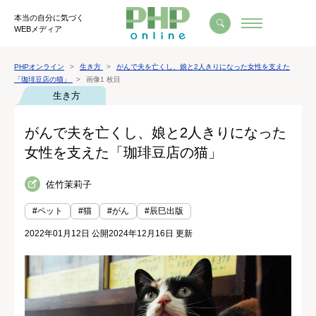
本当の自分に気づく
WEBメディア
PHPオンライン
生き方
がんで夫を亡くし、娘と2人きりになった女性を支えた
「珈琲豆店の猫」
画像1 枚目
生き方
がんで夫を亡くし、娘と2人きりになった
女性を支えた「珈琲豆店の猫」
佐竹茉莉子
#ペット
#猫
#がん
#辰巳出版
2022年01月12日 公開
2024年12月16日 更新