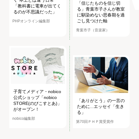
く“本土とは違う日常”
「信じたものを信じ切
「教科書に電車が出てく
る」青葉市子さんが教室
るのが不思議だった」
に馴染めない思春期を過
ごし見つけた軸
PHPオンライン編集部
青葉市子（音楽家）
子育てメディア・nobico
公式ショップ「nobico
「ありがとう」の一言の
STORE(のびこすとあ)」
ために...エッセイ「生き
がオープン！
る」
nobico編集部
第70回ＰＨＰ賞受賞作