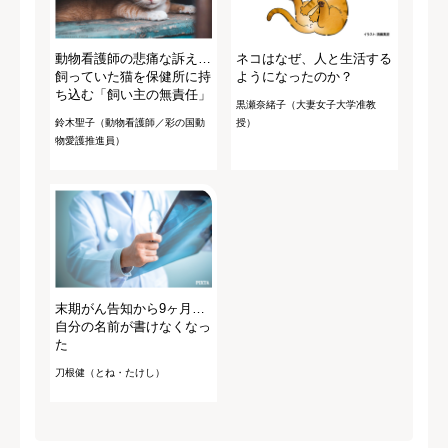
動物看護師の悲痛な訴え…
ネコはなぜ、人と生活する
飼っていた猫を保健所に持
ようになったのか？
ち込む「飼い主の無責任」
黒瀬奈緒子（大妻女子大学准教
鈴木聖子（動物看護師／彩の国動
授）
物愛護推進員）
末期がん告知から9ヶ月…
自分の名前が書けなくなっ
た
刀根健（とね・たけし）