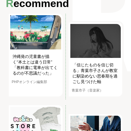
Recommend
沖縄発の児童書が描
く“本土とは違う日常”
「信じたものを信じ切
「教科書に電車が出てく
る」青葉市子さんが教室
るのが不思議だった」
に馴染めない思春期を過
ごし見つけた軸
PHPオンライン編集部
青葉市子（音楽家）