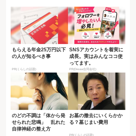
た瞬間
る検査の盲点
もらえる年金25万円以下
SNSアカウントを着実に
の人が知るべき事
成長。実はみんなココ使
ってます。
PR(くらしの話題)
PR(Dreaw合同会社)
のどの不調は「体から発
お墓の撤去にいくらかか
せられた悲鳴」 乱れた
る？墓じまい費用
自律神経の整え方
PR(くらしの話題)