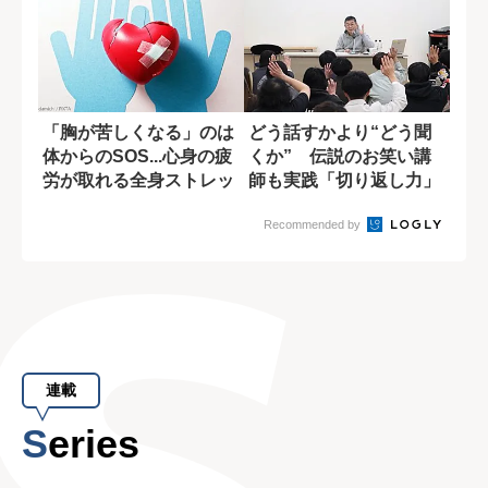
「胸が苦しくなる」のは
どう話すかより“どう聞
体からのSOS...心身の疲
くか” 伝説のお笑い講
労が取れる全身ストレッ
師も実践「切り返し力」
チ
が高まる方法
Recommended by
連載
Series