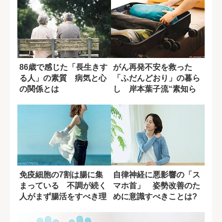
86歳で感じた「長生きす
がん再発不安を救った
る人」の素質 病気と心
「ふだんどおり」の暮ら
の関係とは
し 岸本葉子流“素知ら
ぬふり”の効用
免疫細胞の7割は腸に集
自律神経に悪影響の「ス
まっている 不調が続く
マホ首」 姿勢改善のた
人がまず腸活をすべき理
めに意識すべきことは?
由