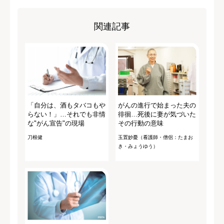
関連記事
「自分は、酒もタバコもや
がんの進行で始まった夫の
らない！」…それでも非情
徘徊…死後に妻が気づいた
な"がん宣告"の現場
その行動の意味
刀根健
玉置妙憂（看護師・僧侶：たまお
き・みょうゆう）