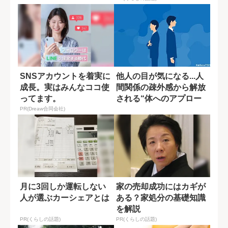
SNSアカウントを着実に
他人の目が気になる...人
成長。実はみんなココ使
間関係の疎外感から解放
ってます。
される“体へのアプロー
チ”
PR(Dreaw合同会社)
月に3回しか運転しない
家の売却成功にはカギが
人が選ぶカーシェアとは
ある？家処分の基礎知識
を解説
PR(くらしの話題)
PR(くらしの話題)