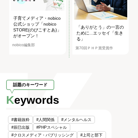
子育てメディア・nobico
公式ショップ「nobico
「ありがとう」の一言の
STORE(のびこすとあ)」
ために...エッセイ「生き
がオープン！
る」
nobico編集部
第70回ＰＨＰ賞受賞作
話題のキーワード
Keywords
#書籍抜粋
#人間関係
#メンタルヘルス
#辰巳出版
#PHPスペシャル
#クロスメディア・パブリッシング
#上司と部下