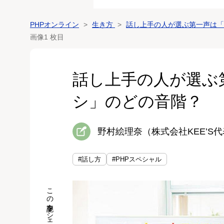
PHPオンライン
生き方
話し上手の人が選ぶ第一声は「
画像1 枚目
話し上手の人が選ぶ
シ」のどの音階？
野村絵理奈（株式会社KEE’S
#話し方
#PHPスペシャル
この記事をシェア