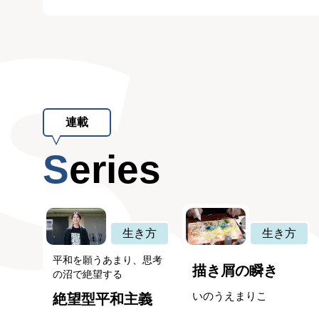
連載
Series
生き方
生き方
平和を願うあまり、思考
描き屑の瞬き
の沼で絶望する
いのうえまりこ
絶望型平和主義