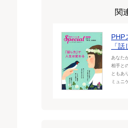
関
PH
「話
あなた
相手と
ともあ
ミュニ