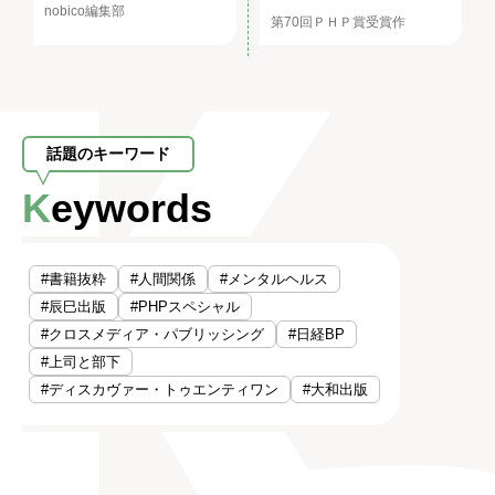
nobico編集部
第70回ＰＨＰ賞受賞作
話題のキーワード
Keywords
#書籍抜粋
#人間関係
#メンタルヘルス
#辰巳出版
#PHPスペシャル
#クロスメディア・パブリッシング
#日経BP
#上司と部下
#ディスカヴァー・トゥエンティワン
#大和出版