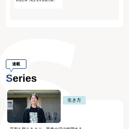
高濱正伸（花まる学習会代表）
連載
Series
生き方