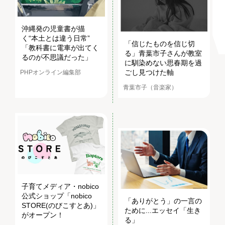
沖縄発の児童書が描
く“本土とは違う日常”
「信じたものを信じ切
「教科書に電車が出てく
る」青葉市子さんが教室
るのが不思議だった」
に馴染めない思春期を過
ごし見つけた軸
PHPオンライン編集部
青葉市子（音楽家）
子育てメディア・nobico
公式ショップ「nobico
「ありがとう」の一言の
STORE(のびこすとあ)」
ために...エッセイ「生き
がオープン！
る」