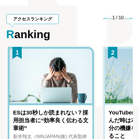
1
/
10
アクセスランキング
Ranking
1
2
ESは30秒しか読まれない？採
YouTub
用担当者に“効率良く伝わる文
んだ時は本
章術”
分の機嫌を
ること
新井翔太（NINJAPAN(株) 代表取締