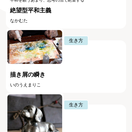
平和を願うあまり、思考の沼で絶望する
絶望型平和主義
なかむた
生き方
描き屑の瞬き
いのうえまりこ
生き方