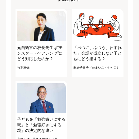
元自衛官の校長先生は“モ
「べつに、ふつう、わすれ
ンスター・ペアレンツ”に
た」会話が成立しない子ど
どう対応したのか？
もにどう接する？
竹本三保
玉居子泰子（たまいこ・やすこ）
子どもを「勉強嫌いにする
親」と「勉強好きにする
親」の決定的な違い