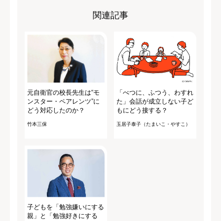
関連記事
元自衛官の校長先生は“モ
「べつに、ふつう、わすれ
ンスター・ペアレンツ”に
た」会話が成立しない子ど
どう対応したのか？
もにどう接する？
竹本三保
玉居子泰子（たまいこ・やすこ）
子どもを「勉強嫌いにする
親」と「勉強好きにする