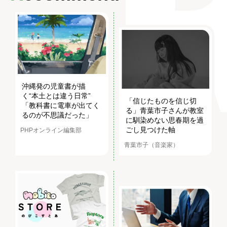
沖縄発の児童書が描
く“本土とは違う日常”
「信じたものを信じ切
「教科書に電車が出てく
る」青葉市子さんが教室
るのが不思議だった」
に馴染めない思春期を過
ごし見つけた軸
PHPオンライン編集部
青葉市子（音楽家）