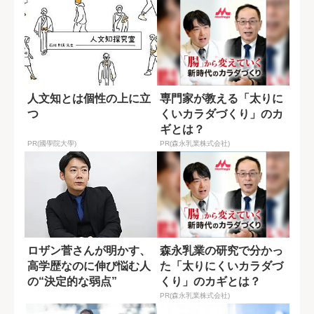
人文知とは個性の上に立
専門家が教える「太りに
つ
くいカラダづくり」のカ
ギとは？
PR(國學院大學)
PR(森永乳業株式会社)
ロザン菅さんが明かす、
森永乳業の研究で分かっ
高学歴なのに伸び悩む人
た「太りにくいカラダづ
の“決定的な弱点”
くり」のカギとは？
PR(森永乳業株式会社)