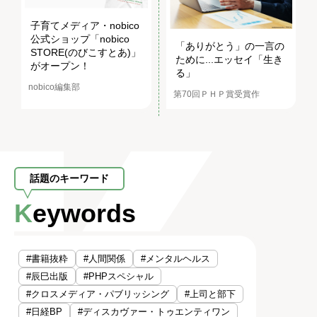
子育てメディア・nobico
公式ショップ「nobico
「ありがとう」の一言の
STORE(のびこすとあ)」
ために...エッセイ「生き
がオープン！
る」
nobico編集部
第70回ＰＨＰ賞受賞作
話題のキーワード
Keywords
#書籍抜粋
#人間関係
#メンタルヘルス
#辰巳出版
#PHPスペシャル
#クロスメディア・パブリッシング
#上司と部下
#日経BP
#ディスカヴァー・トゥエンティワン