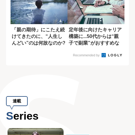
「親の期待」にこたえ続
定年後に向けたキャリア
けてきたのに、“人生し
構築に...50代からは“親
んどい”のは何故なのか?
子で副業”がおすすめな
理由
Recommended by
連載
Series