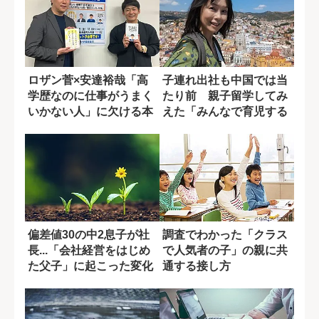
ロザン菅×安達裕哉「高
子連れ出社も中国では当
学歴なのに仕事がうまく
たり前 親子留学してみ
いかない人」に欠ける本
えた「みんなで育児する
当のコミュ力と...
社会」
偏差値30の中2息子が社
調査でわかった「クラス
長...「会社経営をはじめ
で人気者の子」の親に共
た父子」に起こった変化
通する接し方