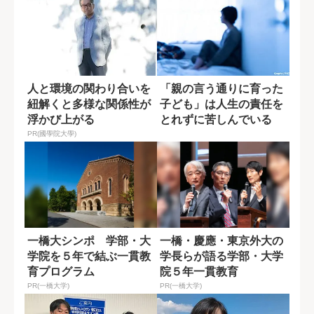
人と環境の関わり合いを
「親の言う通りに育った
紐解くと多様な関係性が
子ども」は人生の責任を
浮かび上がる
とれずに苦しんでいる
PR(國學院大學)
一橋大シンポ 学部・大
一橋・慶應・東京外大の
学院を５年で結ぶ一貫教
学長らが語る学部・大学
育プログラム
院５年一貫教育
PR(一橋大学)
PR(一橋大学)