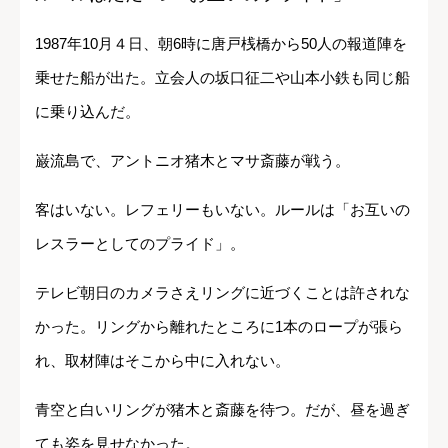
1987年10月４日、朝6時に唐戸桟橋から50人の報道陣を
乗せた船が出た。立会人の坂口征二や山本小鉄も同じ船
に乗り込んだ。
巌流島で、アントニオ猪木とマサ斎藤が戦う。
客はいない。レフェリーもいない。ルールは「お互いの
レスラーとしてのプライド」。
テレビ朝日のカメラさえリングに近づくことは許されな
かった。リングから離れたところに1本のロープが張ら
れ、取材陣はそこから中に入れない。
青空と白いリングが猪木と斎藤を待つ。だが、昼を過ぎ
ても姿を見せなかった。