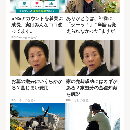
SNSアカウントを着実に
ありがとうは、神様に
成長。実はみんなココ使
「ダーッ！」 “単語も覚
ってます。
えられなかった”ますだ
おかだ増田の韓...
PR(Dreaw合同会社)
お墓の撤去にいくらかか
家の売却成功にはカギが
る？墓じまい費用
ある？家処分の基礎知識
を解説
PR(くらしの話題)
PR(くらしの話題)