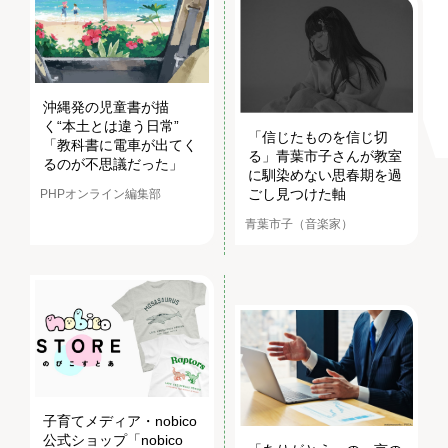
沖縄発の児童書が描
く“本土とは違う日常”
「信じたものを信じ切
「教科書に電車が出てく
る」青葉市子さんが教室
るのが不思議だった」
に馴染めない思春期を過
ごし見つけた軸
PHPオンライン編集部
青葉市子（音楽家）
子育てメディア・nobico
公式ショップ「nobico