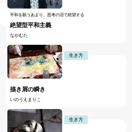
平和を願うあまり、思考の沼で絶望する
絶望型平和主義
なかむた
生き方
描き屑の瞬き
いのうえまりこ
生き方