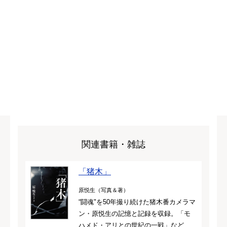
関連書籍・雑誌
「猪木」
原悦生（写真＆著）
“闘魂"を50年撮り続けた猪木番カメラマ
ン・原悦生の記憶と記録を収録。「モ
ハメド・アリとの世紀の一戦」など、