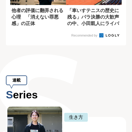
他者の評価に翻弄される
「車いすテニスの歴史に
心理 「消えない罪悪
残る」パラ決勝の大歓声
感」の正体
の中、小田凱人にライバ
ルが叫んだ言葉
Recommended by
連載
Series
生き方