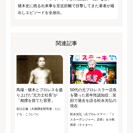
猪木史に残る出来事を至近距離で目撃してきた著者が蔵
出しエピソードを全放出。
関連記事
馬場・猪木とプロレスを盛
50代の元プロレスラー店長
り上げた“元力士社長”が
を襲った若年性認知症…笑
「相撲を捨てた背景」
顔で過去を語る松永光弘の
現在
谷口公逸（大相撲史研究者：たに
ぐち・こういつ）
松永光弘（元プロレスラー・『ミ
スターデンジャー』店長）＆小島
和宏（ライター）