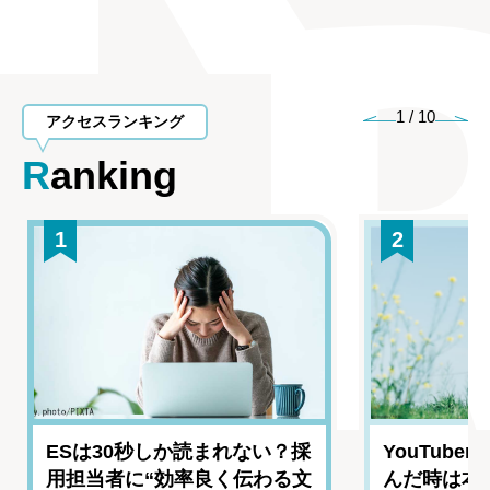
1
/
10
アクセスランキング
Ranking
1
2
ESは30秒しか読まれない？採
YouTub
用担当者に“効率良く伝わる文
んだ時は本