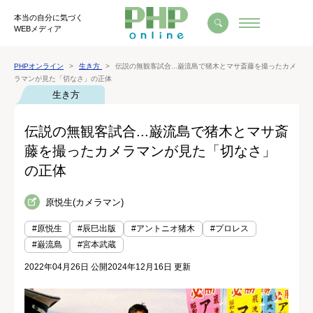
本当の自分に気づく
WEBメディア
PHPオンライン
生き方
伝説の無観客試合...巌流島で猪木とマサ斎藤を撮ったカメ
ラマンが見た「切なさ」の正体
生き方
伝説の無観客試合...巌流島で猪木とマサ斎
藤を撮ったカメラマンが見た「切なさ」
の正体
原悦生(カメラマン)
#原悦生
#辰巳出版
#アントニオ猪木
#プロレス
#巌流島
#宮本武蔵
2022年04月26日 公開
2024年12月16日 更新