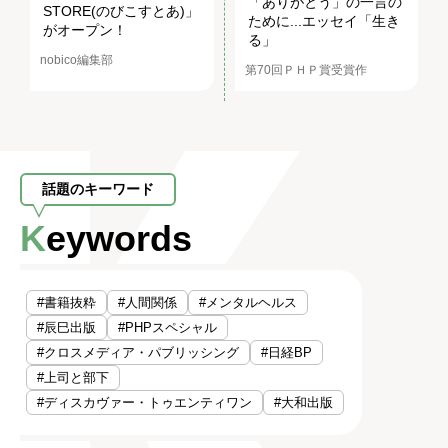
「ありがとう」の一言の
STORE(のびこすとあ)」
ために...エッセイ「生き
がオープン！
る」
nobico編集部
第70回ＰＨＰ賞受賞作
話題のキーワード
Keywords
#書籍抜粋
#人間関係
#メンタルヘルス
#辰巳出版
#PHPスペシャル
#クロスメディア・パブリッシング
#日経BP
#上司と部下
#ディスカヴァー・トゥエンティワン
#大和出版