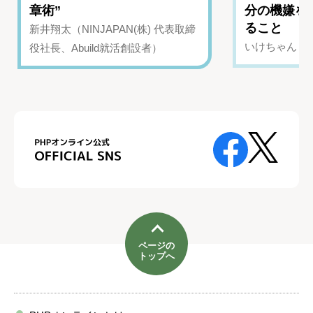
章術”
分の機嫌を
ること
新井翔太（NINJAPAN(株) 代表取締
いけちゃん（Yo
役社長、Abuild就活創設者）
ページの
トップへ