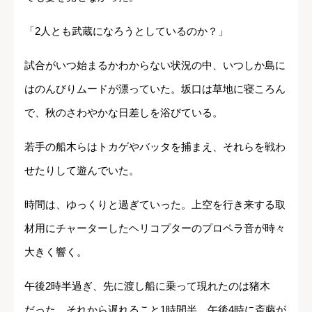
「2人とも武蔵になろうとしているのか？」
試合がいつ始まるかわからない状況の中、いつしか島に
はのんびりムードが漂っていた。坂口は草地に寝ころん
で、秋のさわやかな日差しを浴びている。
若手の船木らはトカゲやバッタを捕まえ、それらを戦わ
せたりして遊んでいた。
時間は、ゆっくりと過ぎていった。上空を行き来する取
材用にチャーターしたヘリコプターのプロペラ音が時々
大きく響く。
午後2時半過ぎ、先に渡し船に乗って現れたのは猪木
だった。それから遅れること1時間半、午後4時に斎藤が