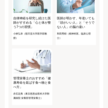
自律神経を研究し続けた医
医師が明かす、年老いても
師がすすめる「心と体が整
「頭がいい人」と「そうで
う7つの習慣」
ない人」の脳の違い
小林弘幸（順天堂大学医学部教
和田秀樹（精神科医、臨床心理
授）
士）
管理栄養士のおすすめ「健
康寿命を延ばす食べ物と食
べ方」
赤石定典（東京慈恵会医科大学附
属病院 栄養部管理栄養士）