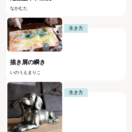
なかむた
生き方
描き屑の瞬き
いのうえまりこ
生き方