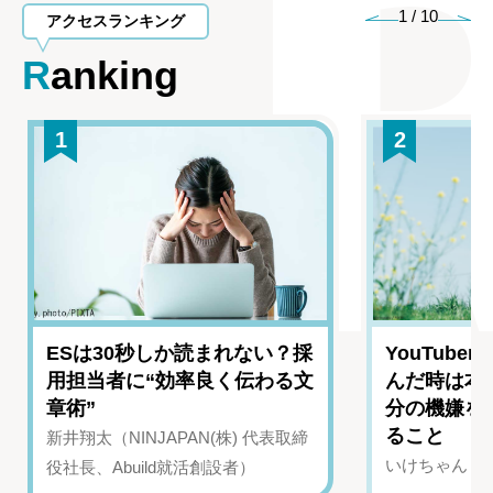
1
/
10
アクセスランキング
Ranking
1
2
ESは30秒しか読まれない？採
YouTub
用担当者に“効率良く伝わる文
んだ時は本
章術”
分の機嫌を
ること
新井翔太（NINJAPAN(株) 代表取締
いけちゃん（Yo
役社長、Abuild就活創設者）