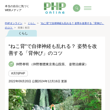
本当の自分に気づく
WEBメディア
PHPオンライン
くらし
“ねこ背”で自律神経も乱れる？ 姿勢を改善する「背伸び」
のコツ
画像1 枚目
くらし
“ねこ背”で自律神経も乱れる？ 姿勢を改
善する「背伸び」のコツ
仲野孝明 （仲野整體東京青山院長、 姿勢治療家）
#月刊PHP
2022年09月20日 公開
2024年12月16日 更新