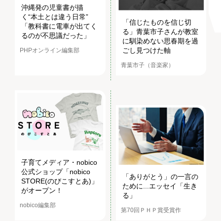
沖縄発の児童書が描
く“本土とは違う日常”
「信じたものを信じ切
「教科書に電車が出てく
る」青葉市子さんが教室
るのが不思議だった」
に馴染めない思春期を過
ごし見つけた軸
PHPオンライン編集部
青葉市子（音楽家）
子育てメディア・nobico
公式ショップ「nobico
「ありがとう」の一言の
STORE(のびこすとあ)」
ために...エッセイ「生き
がオープン！
る」
nobico編集部
第70回ＰＨＰ賞受賞作