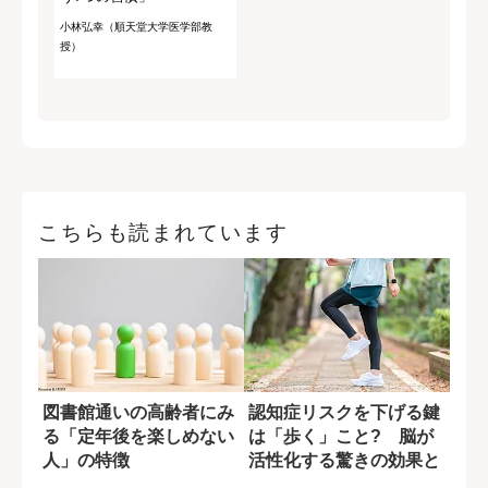
小林弘幸（順天堂大学医学部教
授）
こちらも読まれています
図書館通いの高齢者にみ
認知症リスクを下げる鍵
る「定年後を楽しめない
は「歩く」こと? 脳が
人」の特徴
活性化する驚きの効果と
は