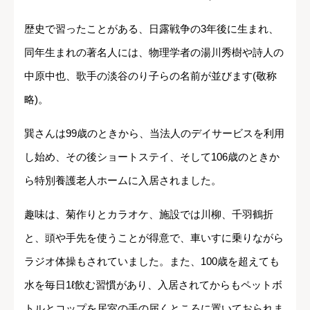
歴史で習ったことがある、日露戦争の3年後に生まれ、
同年生まれの著名人には、物理学者の湯川秀樹や詩人の
中原中也、歌手の淡谷のり子らの名前が並びます(敬称
略)。
巽さんは99歳のときから、当法人のデイサービスを利用
し始め、その後ショートステイ、そして106歳のときか
ら特別養護老人ホームに入居されました。
趣味は、菊作りとカラオケ、施設では川柳、千羽鶴折
と、頭や手先を使うことが得意で、車いすに乗りながら
ラジオ体操もされていました。また、100歳を超えても
水を毎日1ℓ飲む習慣があり、入居されてからもペットボ
トルとコップを居室の手の届くところに置いておられま