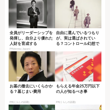
全員がリーダーシップを
自由に選んでいるつもり
発揮し、自分より優れた
が、実は選ばされてい
人財を育成する
る？コントロール幻想で
人を動かす
PR(dentsu Japan)
お墓の撤去にいくらかか
もらえる年金25万円以下
る？墓じまい費用
の人が知るべき事
PR(くらしの話題)
PR(くらしの話題)