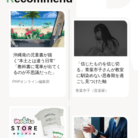
沖縄発の児童書が描
く“本土とは違う日常”
「信じたものを信じ切
「教科書に電車が出てく
る」青葉市子さんが教室
るのが不思議だった」
に馴染めない思春期を過
ごし見つけた軸
PHPオンライン編集部
青葉市子（音楽家）