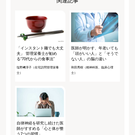
関連記事
「インスタント麺でも大丈
医師が明かす、年老いても
夫」 管理栄養士が勧め
「頭がいい人」と「そうで
る“70代からの食事法”
ない人」の脳の違い
塩野﨑淳子（在宅訪問管理栄養
和田秀樹（精神科医、臨床心理
士）
士）
自律神経を研究し続けた医
師がすすめる「心と体が整
う7つの習慣」