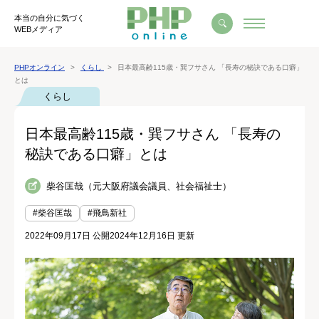
本当の自分に気づく
WEBメディア
PHPオンライン
くらし
日本最高齢115歳・巽フサさん 「長寿の秘訣である口癖」
とは
くらし
日本最高齢115歳・巽フサさん 「長寿の
秘訣である口癖」とは
柴谷匡哉（元大阪府議会議員、社会福祉士）
#柴谷匡哉
#飛鳥新社
2022年09月17日 公開
2024年12月16日 更新