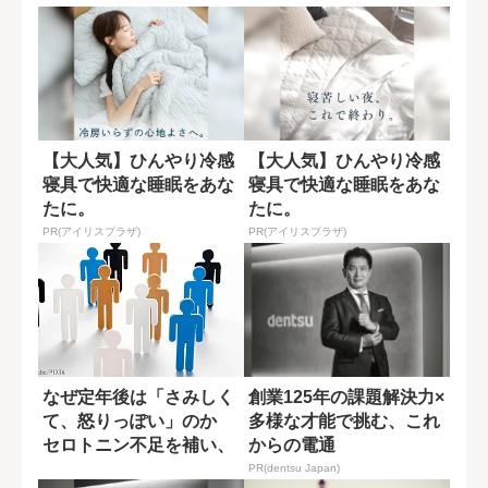
【大人気】ひんやり冷感
【大人気】ひんやり冷感
寝具で快適な睡眠をあな
寝具で快適な睡眠をあな
たに。
たに。
PR(アイリスプラザ)
PR(アイリスプラザ)
なぜ定年後は「さみしく
創業125年の課題解決力×
て、怒りっぽい」のか
多様な才能で挑む、これ
セロトニン不足を補い、
からの電通
人生を豊かにす...
PR(dentsu Japan)