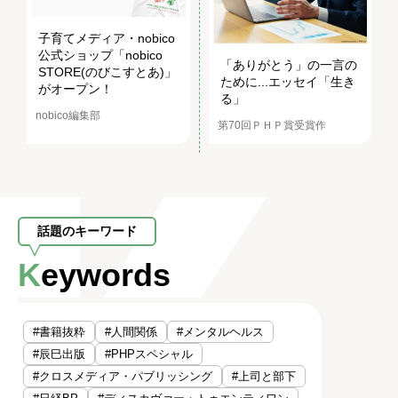
子育てメディア・nobico
公式ショップ「nobico
「ありがとう」の一言の
STORE(のびこすとあ)」
ために...エッセイ「生き
がオープン！
る」
nobico編集部
第70回ＰＨＰ賞受賞作
話題のキーワード
Keywords
#書籍抜粋
#人間関係
#メンタルヘルス
#辰巳出版
#PHPスペシャル
#クロスメディア・パブリッシング
#上司と部下