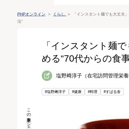
PHPオンライン
くらし
「インスタント麺でも大丈夫」 
法”
「インスタント麺で
める“70代からの食事
塩野﨑淳子（在宅訪問管理栄養
#塩野﨑淳子
#健康
#料理
#すばる舎
この記事をシェア