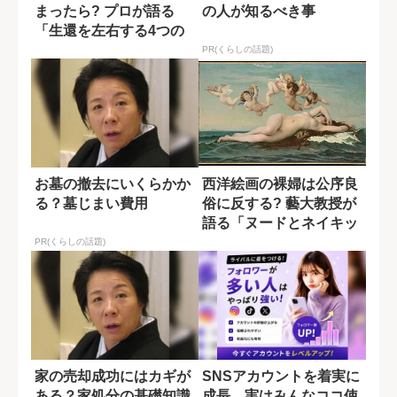
まったら? プロが語る
の人が知るべき事
「生還を左右する4つの
条件」
PR(くらしの話題)
お墓の撤去にいくらかか
西洋絵画の裸婦は公序良
る？墓じまい費用
俗に反する? 藝大教授が
語る「ヌードとネイキッ
ド」の違い
PR(くらしの話題)
家の売却成功にはカギが
SNSアカウントを着実に
ある？家処分の基礎知識
成長。実はみんなココ使