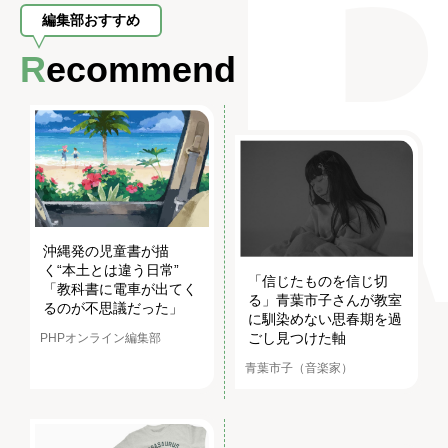
編集部おすすめ
Recommend
沖縄発の児童書が描
く“本土とは違う日常”
「信じたものを信じ切
「教科書に電車が出てく
る」青葉市子さんが教室
るのが不思議だった」
に馴染めない思春期を過
ごし見つけた軸
PHPオンライン編集部
青葉市子（音楽家）