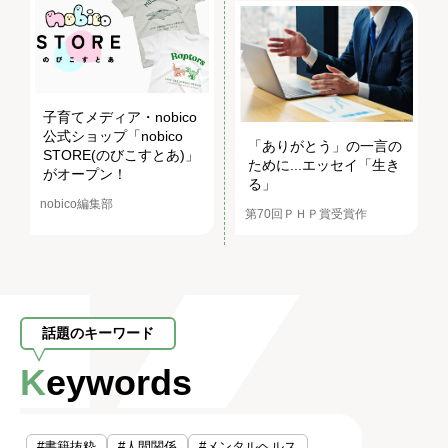
子育てメディア・nobico
公式ショップ「nobico
「ありがとう」の一言の
STORE(のびこすとあ)」
ために...エッセイ「生き
がオープン！
る」
nobico編集部
第70回ＰＨＰ賞受賞作
話題のキーワード
Keywords
#書籍抜粋
#人間関係
#メンタルヘルス