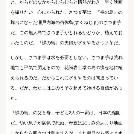
と、からだのなかからむらむらと情熱がわき、早く映画
を撮りたい一心にかられた。さつま芋は、『裸の島』の
舞台になった瀬戸内海の宿弥島(すくねじま)のさつま芋
だ。この無人島でさつま芋がとれるかどうか、植えてお
いたものだ。『裸の島』の夫婦が水をやるさつま芋だ。
しかし、さつま芋は水を必要としない。さつま芋は荒れ
地でも平気で肥えるので、花崗岩土壌の島の痩せ地に植
えられるのだ。だからこれに水をやるのは間違ってい
る。だが、わたしはこのうそを超えてゆける自信があっ
た。
『裸の島』の父と母、子ども2人の一家は、日本の縮図
だ。幼い息子が病気で死ぬ。母親は悲しみのあまり地面
にからだを叩きつけ慟哭するが、また翌日から黙々と水