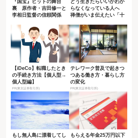
『国宝』ヒットの舞台
どう生きたらいいかわか
裏 原作者・吉田修一と
らなくなっている人へ
李相日監督の信頼関係
禅僧がいま伝えたい「十
【野間出版文化賞受...
重禁戒」の意味
【iDeCo】転職したとき
テレワーク普及で起きつ
の手続き方法【個人型→
つある働き方・暮らし方
個人型編】
の変化
PR(東京証券取引所)
PR(東京証券取引所)
もし無人島に漂着してし
もらえる年金25万円以下