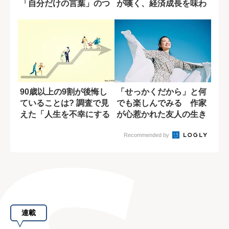
「自分だけの言葉」のつ
が嘆く、経済成長を味わ
くり方
った昭和世代...
90歳以上の9割が後悔し
「せっかくだから」と何
ていることは? 調査で見
でも楽しんでみる 作家
えた「人生を不幸にする
が心惹かれた友人の生き
原因」
方
Recommended by
連載