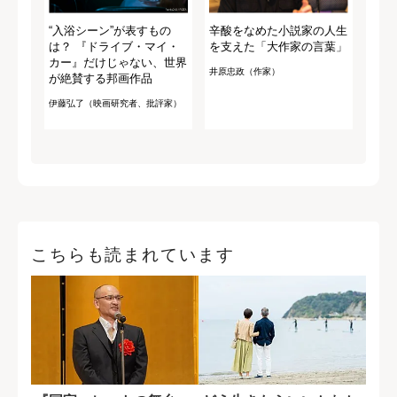
“入浴シーン”が表すもの
辛酸をなめた小説家の人生
は？ 『ドライブ・マイ・
を支えた「大作家の言葉」
カー』だけじゃない、世界
井原忠政（作家）
が絶賛する邦画作品
伊藤弘了（映画研究者、批評家）
こちらも読まれています