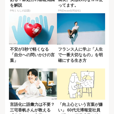
を解説
ってます。
PR(くらしの話題)
PR(Dreaw合同会社)
不安が3秒で軽くなる
フランス人に学ぶ「人生
「自分への問いかけの言
で一番大切なもの」を明
葉」
確にする生き方
言語化に語彙力は不要？
「向上心という言葉が嫌
三宅香帆さんが教える
い」 60代元博報堂社員