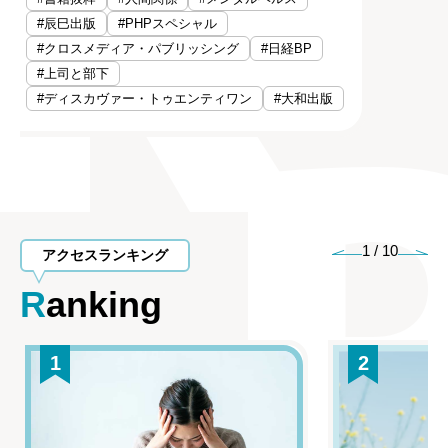
#辰巳出版
#PHPスペシャル
#クロスメディア・パブリッシング
#日経BP
#上司と部下
#ディスカヴァー・トゥエンティワン
#大和出版
1
/
10
アクセスランキング
Ranking
1
2