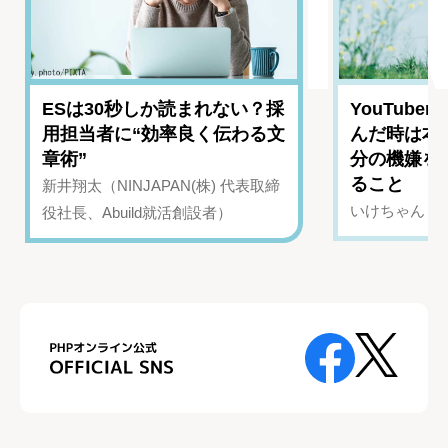
ESは30秒しか読まれない？採
YouTub
用担当者に“効率良く伝わる文
んだ時は本
章術”
分の機嫌を
ること
新井翔太（NINJAPAN(株) 代表取締
いけちゃん（Yo
役社長、Abuild就活創設者）