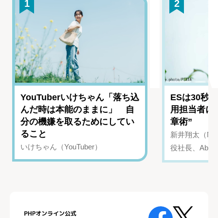
1
2
YouTuberいけちゃん「落ち込
ESは30秒
んだ時は本能のままに」 自
用担当者に
分の機嫌を取るためにしてい
章術”
ること
新井翔太（NIN
いけちゃん（YouTuber）
役社長、Abui