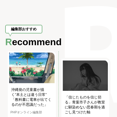
編集部おすすめ
Recommend
沖縄発の児童書が描
く“本土とは違う日常”
「信じたものを信じ切
「教科書に電車が出てく
る」青葉市子さんが教室
るのが不思議だった」
に馴染めない思春期を過
ごし見つけた軸
PHPオンライン編集部