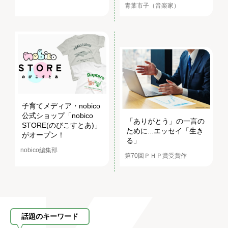
青葉市子（音楽家）
子育てメディア・nobico
公式ショップ「nobico
「ありがとう」の一言の
STORE(のびこすとあ)」
ために...エッセイ「生き
がオープン！
る」
nobico編集部
第70回ＰＨＰ賞受賞作
話題のキーワード