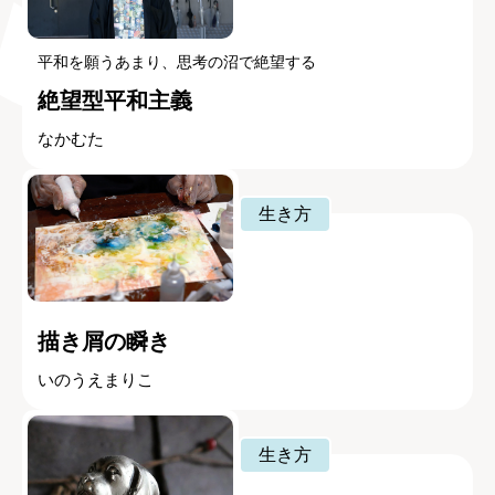
平和を願うあまり、思考の沼で絶望する
絶望型平和主義
なかむた
生き方
描き屑の瞬き
いのうえまりこ
生き方