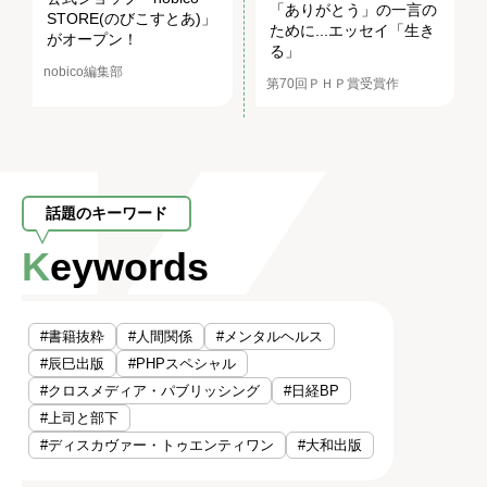
「ありがとう」の一言の
STORE(のびこすとあ)」
ために...エッセイ「生き
がオープン！
る」
nobico編集部
第70回ＰＨＰ賞受賞作
話題のキーワード
Keywords
#書籍抜粋
#人間関係
#メンタルヘルス
#辰巳出版
#PHPスペシャル
#クロスメディア・パブリッシング
#日経BP
#上司と部下
#ディスカヴァー・トゥエンティワン
#大和出版