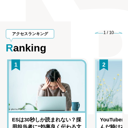
1
/
10
アクセスランキング
Ranking
1
2
ESは30秒しか読まれない？採
YouTub
用担当者に“効率良く伝わる文
んだ時は本