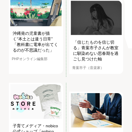
沖縄発の児童書が描
く“本土とは違う日常”
「信じたものを信じ切
「教科書に電車が出てく
る」青葉市子さんが教室
るのが不思議だった」
に馴染めない思春期を過
ごし見つけた軸
PHPオンライン編集部
青葉市子（音楽家）
子育てメディア・nobico
公式ショップ「nobico