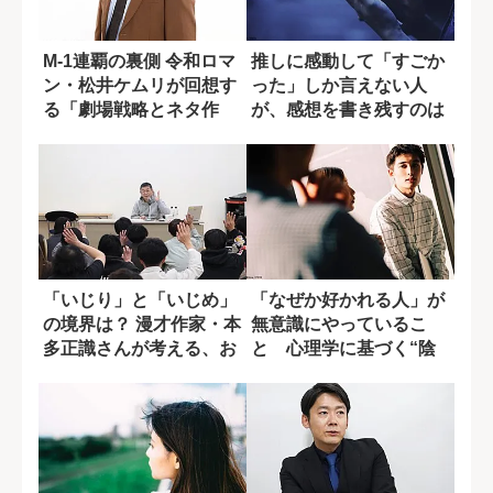
M-1連覇の裏側 令和ロマ
推しに感動して「すごか
ン・松井ケムリが回想す
った」しか言えない人
る「劇場戦略とネタ作
が、感想を書き残すのは
り」 【前編...
無意味か?
「いじり」と「いじめ」
「なぜか好かれる人」が
の境界は？ 漫才作家・本
無意識にやっているこ
多正識さんが考える、お
と 心理学に基づく“陰
笑いに不要な...
褒め”の効果