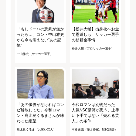
「もしドーハの悲劇が無か
【松井大輔】出身校へお金
ったら…」ゴン・中山雅史
で恩返しも サッカー選手
から今も消えない“あの記
の移籍金事情
憶”
松井大輔（プロサッカー選手）
中山雅史（サッカー選手）
「あの優勝がなければコン
令和ロマンは別物だった
ビ解散してた」令和ロマ
人気NSC講師が思う、上手
ン・髙比良くるまさんが味
い下手ではない「売れる芸
わった絶望
人」の条件
髙比良くるま（お笑い芸人）
本多正識（漫才作家、NSC講師）