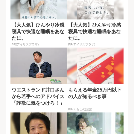
【大人気】ひんやり冷感
【大人気】ひんやり冷感
寝具で快適な睡眠をあな
寝具で快適な睡眠をあな
たに。
たに。
PR(アイリスプラザ)
PR(アイリスプラザ)
ウエストランド井口さん
もらえる年金25万円以下
から若手へのアドバイス
の人が知るべき事
「詐欺に気をつけろ！」
若者を脅威と...
PR(くらしの話題)