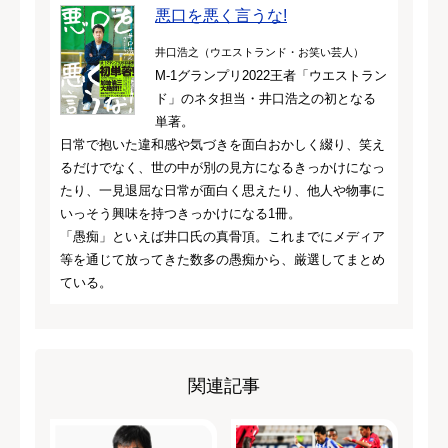
悪口を悪く言うな!
井口浩之（ウエストランド・お笑い芸人）
M-1グランプリ2022王者「ウエストラン
ド」のネタ担当・井口浩之の初となる
単著。
日常で抱いた違和感や気づきを面白おかしく綴り、笑え
るだけでなく、世の中が別の見方になるきっかけになっ
たり、一見退屈な日常が面白く思えたり、他人や物事に
いっそう興味を持つきっかけになる1冊。
「愚痴」といえば井口氏の真骨頂。これまでにメディア
等を通じて放ってきた数多の愚痴から、厳選してまとめ
ている。
関連記事