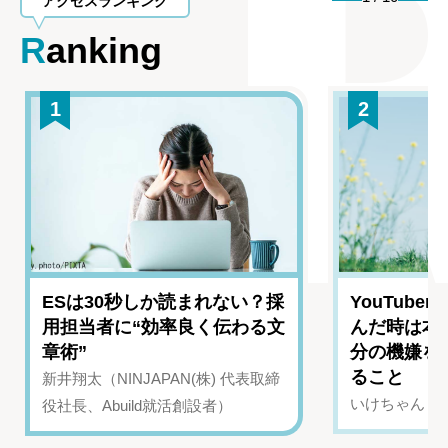
アクセスランキング
Ranking
1
2
ESは30秒しか読まれない？採
YouTub
用担当者に“効率良く伝わる文
んだ時は本
章術”
分の機嫌を
ること
新井翔太（NINJAPAN(株) 代表取締
いけちゃん（Yo
役社長、Abuild就活創設者）