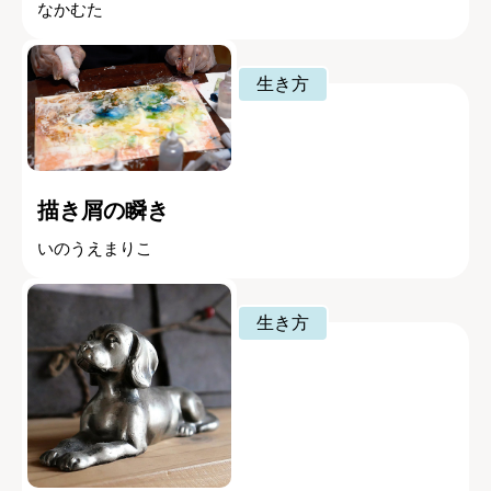
なかむた
生き方
描き屑の瞬き
いのうえまりこ
生き方