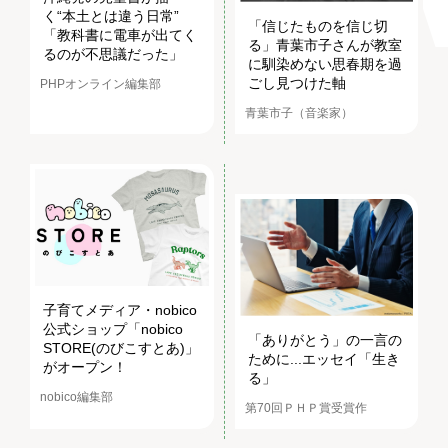
く“本土とは違う日常”
「信じたものを信じ切
「教科書に電車が出てく
る」青葉市子さんが教室
るのが不思議だった」
に馴染めない思春期を過
ごし見つけた軸
PHPオンライン編集部
青葉市子（音楽家）
子育てメディア・nobico
公式ショップ「nobico
「ありがとう」の一言の
STORE(のびこすとあ)」
ために...エッセイ「生き
がオープン！
る」
nobico編集部
第70回ＰＨＰ賞受賞作