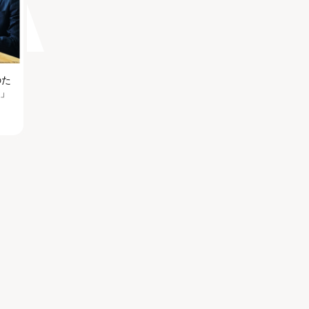
のた
る」