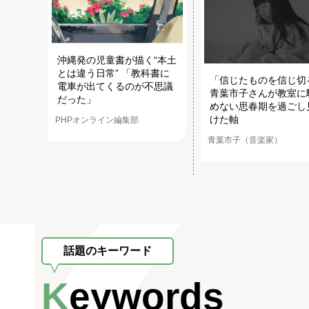
沖縄発の児童書が描く“本土
とは違う日常” 「教科書に
「信じたものを信じ切
電車が出てくるのが不思議
青葉市子さんが教室に
だった」
めない思春期を過ごし
けた軸
PHPオンライン編集部
青葉市子（音楽家）
話題のキーワード
Keywords