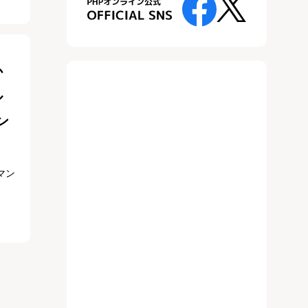
か
ル
ン
マン