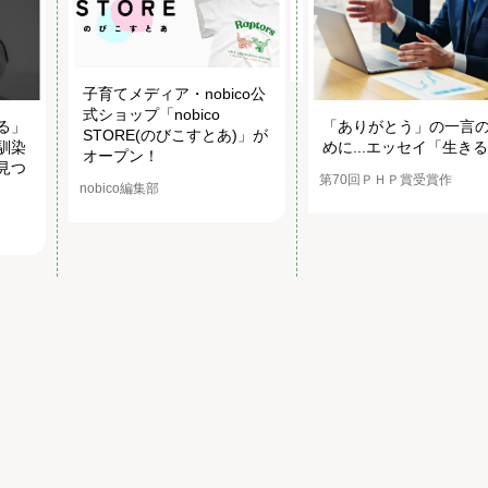
子育てメディア・nobico公
式ショップ「nobico
る」
「ありがとう」の一言
STORE(のびこすとあ)」が
馴染
めに...エッセイ「生き
オープン！
見つ
第70回ＰＨＰ賞受賞作
nobico編集部