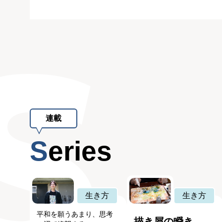
連載
Series
生き方
生き方
平和を願うあまり、思考
描き屑の瞬き