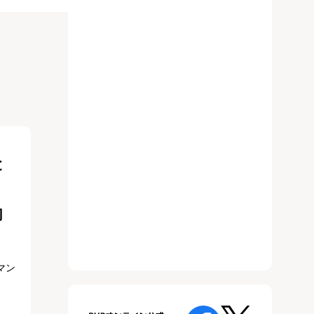
と
?
切
マン