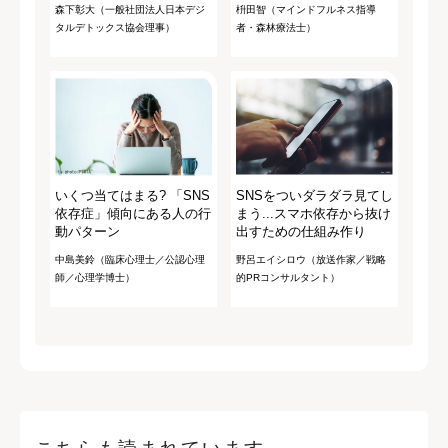
森下彰大（一般社団法人日本デジ
枡田智（マインドフルネス指導
タルデトックス協会理事）
者・森林療法士）
いくつ当てはまる? 「SNS
SNSをついダラダラ見てし
依存症」傾向にある人の行
まう...スマホ依存から抜け
動パターン
出すための仕組み作り
中島美鈴（臨床心理士／公認心理
野呂エイシロウ（放送作家／戦略
師／心理学博士）
的PRコンサルタント）