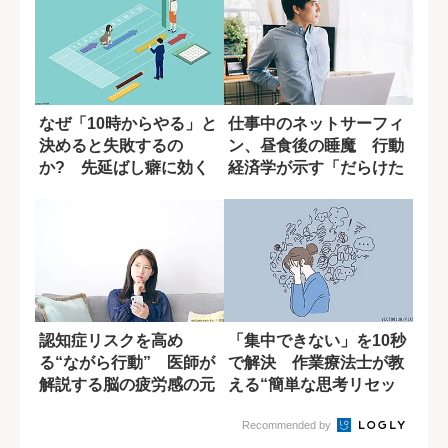
なぜ「10時からやる」と
仕事中のネットサーフィ
決めると失敗するの
ン、昼食後の睡魔 行動
か? 先延ばし癖に効く
経済学が示す「だらけた
締め切り設定
自分」を自動で...
認知症リスクを高め
「集中できない」を10秒
る“ながら行動” 医師が
で解決 作業療法士が教
解説する脳の疲労感の元
える“簡単な思考リセッ
凶
ト術”
Recommended by