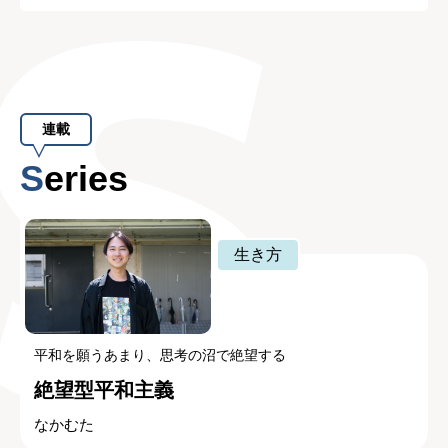
連載
Series
生き方
平和を願うあまり、思考の沼で絶望する
絶望型平和主義
なかむた