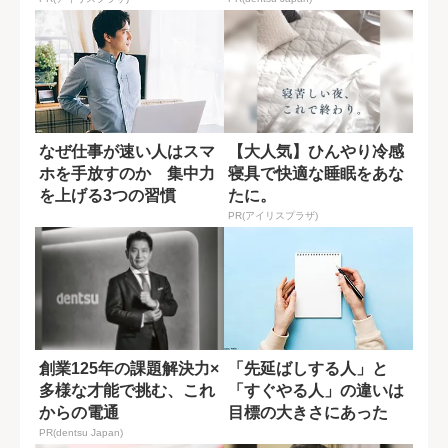
なぜ仕事が速い人はスマ
【大人気】ひんやり冷感
ホを手放すのか 集中力
寝具で快適な睡眠をあな
を上げる3つの習慣
たに。
PR(アイリスプラザ)
創業125年の課題解決力×
「先延ばしする人」と
多様な才能で挑む、これ
「すぐやる人」の違いは
からの電通
目標の大きさにあった
PR(dentsu Japan)