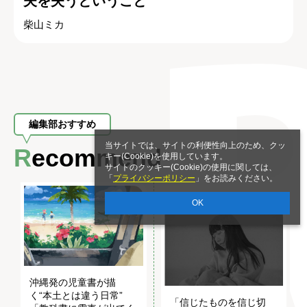
夫を失うということ
柴山ミカ
編集部おすすめ
当サイトでは、サイトの利便性向上のため、クッ
Recommend
キー(Cookie)を使用しています。
サイトのクッキー(Cookie)の使用に関しては、
「
プライバシーポリシー
」をお読みください。
OK
沖縄発の児童書が描
く“本土とは違う日常”
「信じたものを信じ切