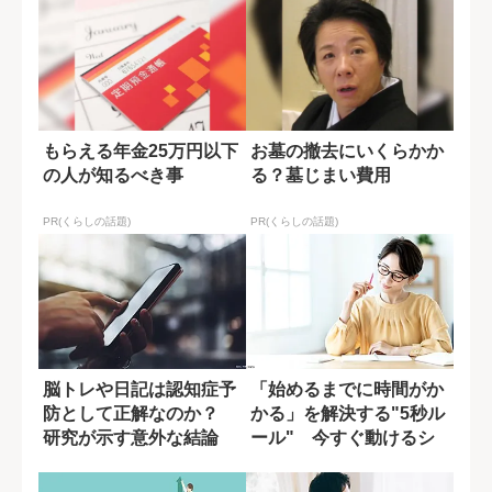
もらえる年金25万円以下
お墓の撤去にいくらかか
の人が知るべき事
る？墓じまい費用
PR(くらしの話題)
PR(くらしの話題)
脳トレや日記は認知症予
「始めるまでに時間がか
防として正解なのか？
かる」を解決する"5秒ル
研究が示す意外な結論
ール" 今すぐ動けるシ
ンプルな習慣