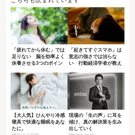
こちらも読まれています
「疲れてから休む」では
「起きてすぐスマホ」は
足りない 脳を効率よく
意志の強さでは治らな
休養させる3つのポイン
い 行動経済学者が教え
ト
る朝の悪習慣を断...
【大人気】ひんやり冷感
現場の「生の声」に耳を
寝具で快適な睡眠をあな
傾け、真の解決策を生み
たに。
出していく
PR(アイリスプラザ)
PR(dentsu Japan)