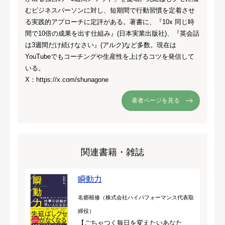
むビジネスパーソンに対し、短期間で行動習慣を定着させ
る実践的アプローチに定評がある。著書に、『10x 同じ時
間で10倍の成果を出す仕組み』(日本実業出版社)、『英会話
は3週間だけ続けなさい』(アルク)など多数。現在は
YouTubeでもコーチングや生産性を上げるコツを発信して
いる。
X：https://x.com/shunagone
著者ページを見る
関連書籍・雑誌
瞬動力
名郷根修（株式会社ハイパフォーマンス代表取
締役）
【ごちゃつく毎日を変えたいあなた