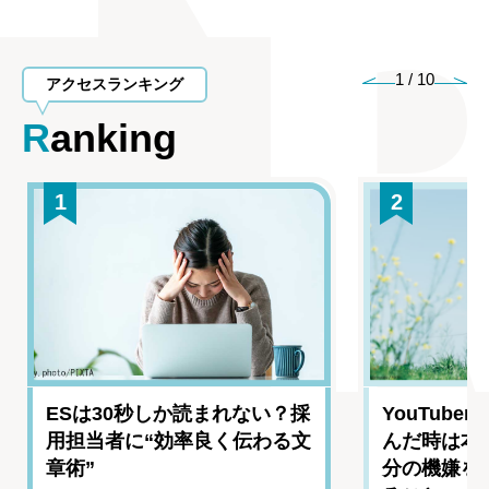
1
/
10
アクセスランキング
Ranking
1
2
ESは30秒しか読まれない？採
YouTub
用担当者に“効率良く伝わる文
んだ時は本
章術”
分の機嫌を