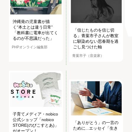
沖縄発の児童書が描
く“本土とは違う日常”
「信じたものを信じ切
「教科書に電車が出てく
る」青葉市子さんが教室
るのが不思議だった」
に馴染めない思春期を過
ごし見つけた軸
PHPオンライン編集部
青葉市子（音楽家）
子育てメディア・nobico
公式ショップ「nobico
「ありがとう」の一言の
STORE(のびこすとあ)」
ために...エッセイ「生き
がオープン！