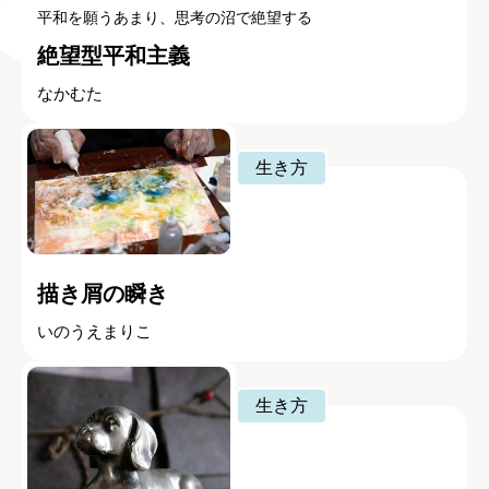
平和を願うあまり、思考の沼で絶望する
絶望型平和主義
なかむた
生き方
描き屑の瞬き
いのうえまりこ
生き方