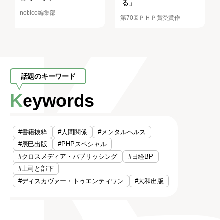
る」
nobico編集部
第70回ＰＨＰ賞受賞作
話題のキーワード
Keywords
#書籍抜粋
#人間関係
#メンタルヘルス
#辰巳出版
#PHPスペシャル
#クロスメディア・パブリッシング
#日経BP
#上司と部下
#ディスカヴァー・トゥエンティワン
#大和出版