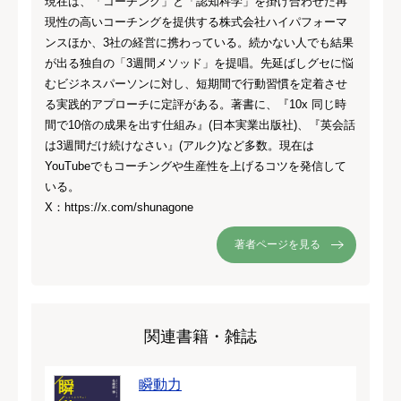
現在は、「コーチング」と「認知科学」を掛け合わせた再
現性の高いコーチングを提供する株式会社ハイパフォーマ
ンスほか、3社の経営に携わっている。続かない人でも結果
が出る独自の「3週間メソッド」を提唱。先延ばしグセに悩
むビジネスパーソンに対し、短期間で行動習慣を定着させ
る実践的アプローチに定評がある。著書に、『10x 同じ時
間で10倍の成果を出す仕組み』(日本実業出版社)、『英会話
は3週間だけ続けなさい』(アルク)など多数。現在は
YouTubeでもコーチングや生産性を上げるコツを発信して
いる。
X：https://x.com/shunagone
著者ページを見る
関連書籍・雑誌
瞬動力