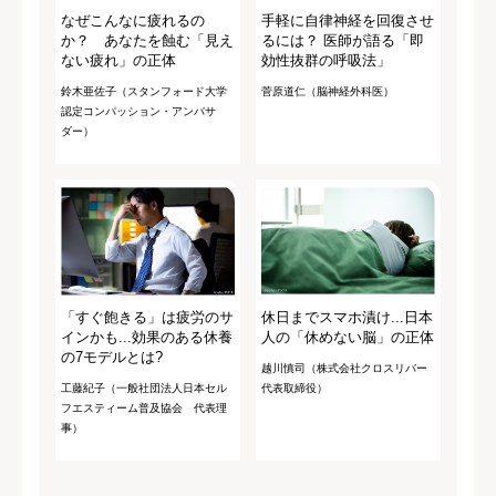
なぜこんなに疲れるの
手軽に自律神経を回復させ
か？ あなたを蝕む「見え
るには？ 医師が語る「即
ない疲れ」の正体
効性抜群の呼吸法」
鈴木亜佐子（スタンフォード大学
菅原道仁（脳神経外科医）
認定コンパッション・アンバサ
ダー）
「すぐ飽きる」は疲労のサ
休日までスマホ漬け...日本
インかも...効果のある休養
人の「休めない脳」の正体
の7モデルとは?
越川慎司（株式会社クロスリバー
工藤紀子（一般社団法人日本セル
代表取締役）
フエスティーム普及協会 代表理
事）