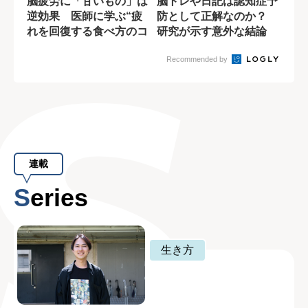
脳疲労に「甘いもの」は
脳トレや日記は認知症予
逆効果 医師に学ぶ“疲
防として正解なのか？
れを回復する食べ方のコ
研究が示す意外な結論
ツ”
Recommended by
連載
Series
生き方