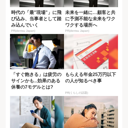
時代の「最"現場"」に飛
未来を一緒に…顧客と共
び込み、当事者として踏
に予測不能な未来をワク
み込んでいく
ワクする場所へ
PR(dentsu Japan)
PR(dentsu Japan)
「すぐ飽きる」は疲労の
もらえる年金25万円以下
サインかも...効果のある
の人が知るべき事
休養の7モデルとは?
PR(くらしの話題)