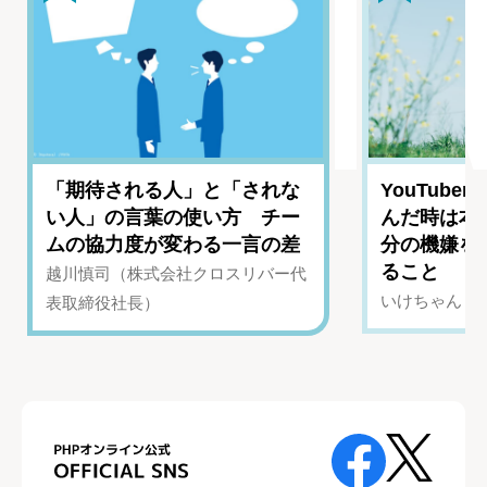
「期待される人」と「されな
YouTub
い人」の言葉の使い方 チー
んだ時は本
ムの協力度が変わる一言の差
分の機嫌を
ること
越川慎司（株式会社クロスリバー代
いけちゃん（Yo
表取締役社長）