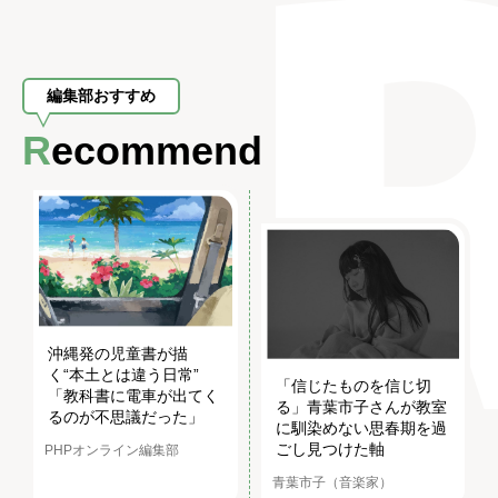
編集部おすすめ
Recommend
沖縄発の児童書が描
く“本土とは違う日常”
「信じたものを信じ切
「教科書に電車が出てく
る」青葉市子さんが教室
るのが不思議だった」
に馴染めない思春期を過
ごし見つけた軸
PHPオンライン編集部
青葉市子（音楽家）