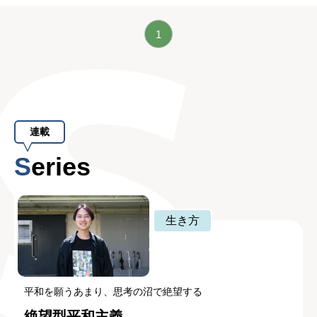
1
連載
Series
生き方
平和を願うあまり、思考の沼で絶望する
絶望型平和主義