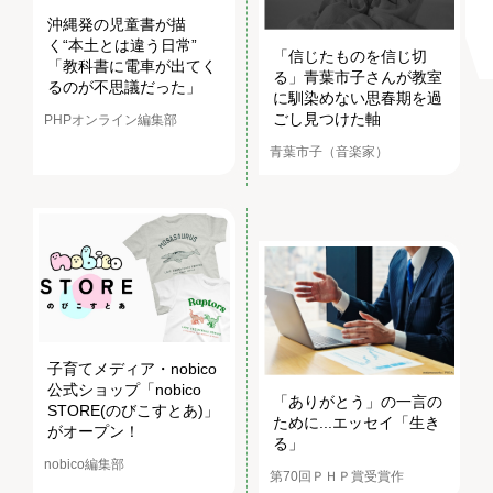
沖縄発の児童書が描
く“本土とは違う日常”
「信じたものを信じ切
「教科書に電車が出てく
る」青葉市子さんが教室
るのが不思議だった」
に馴染めない思春期を過
ごし見つけた軸
PHPオンライン編集部
青葉市子（音楽家）
子育てメディア・nobico
公式ショップ「nobico
「ありがとう」の一言の
STORE(のびこすとあ)」
ために...エッセイ「生き
がオープン！
る」
nobico編集部
第70回ＰＨＰ賞受賞作