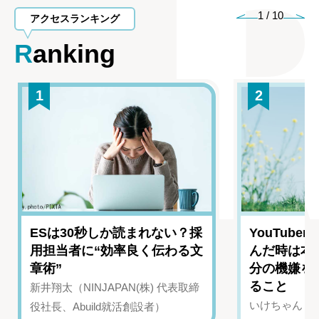
1
/
10
アクセスランキング
Ranking
1
2
ESは30秒しか読まれない？採
YouTub
用担当者に“効率良く伝わる文
んだ時は本
章術”
分の機嫌を
ること
新井翔太（NINJAPAN(株) 代表取締
いけちゃん（Yo
役社長、Abuild就活創設者）