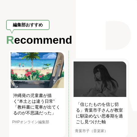
編集部おすすめ
Recommend
沖縄発の児童書が描
く“本土とは違う日常”
「信じたものを信じ切
「教科書に電車が出てく
る」青葉市子さんが教室
るのが不思議だった」
に馴染めない思春期を過
ごし見つけた軸
PHPオンライン編集部
青葉市子（音楽家）