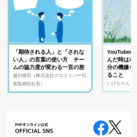
「期待される人」と「されな
YouTub
い人」の言葉の使い方 チー
んだ時は本
ムの協力度が変わる一言の差
分の機嫌を
ること
越川慎司（株式会社クロスリバー代
いけちゃん（Yo
表取締役社長）