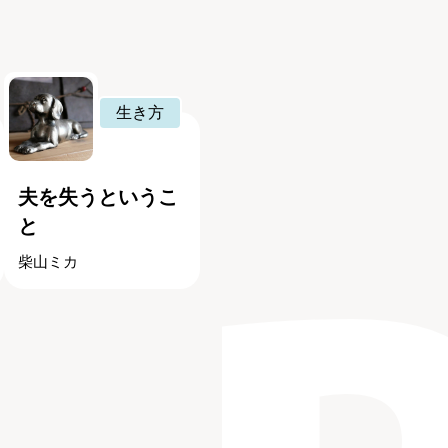
生き方
夫を失うというこ
と
柴山ミカ