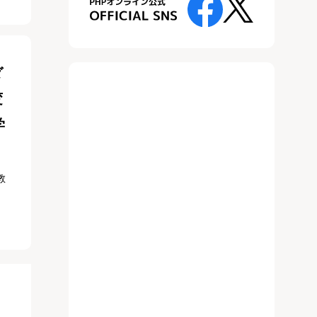
ダ
変
学
教