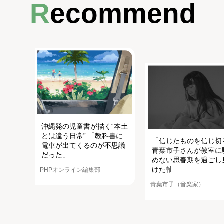
Recommend
沖縄発の児童書が描く“本土
とは違う日常” 「教科書に
「信じたものを信じ切
電車が出てくるのが不思議
青葉市子さんが教室に
だった」
めない思春期を過ごし
けた軸
PHPオンライン編集部
青葉市子（音楽家）