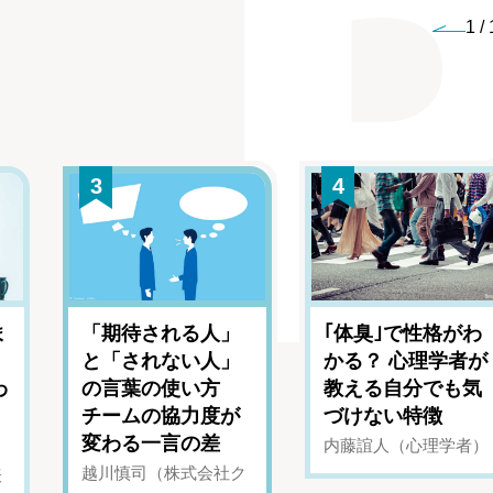
1
/
3
4
ま
「期待される人」
｢体臭｣で性格がわ
と「されない人」
かる？ 心理学者が
わ
の言葉の使い方
教える自分でも気
チームの協力度が
づけない特徴
変わる一言の差
内藤誼人（心理学者）
越川慎司（株式会社ク
表