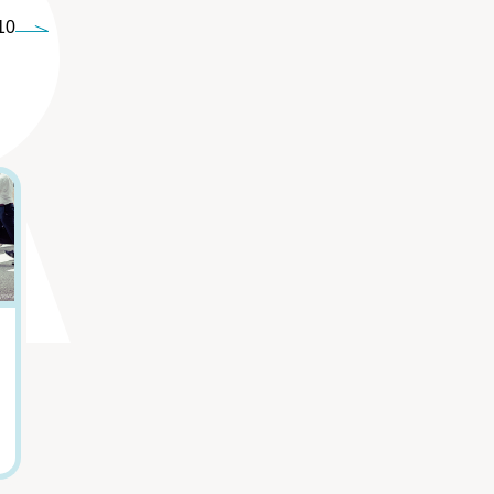
10
5
6
嫌いな上司から逃
「親をただ悪く描
げたい...「職場の
きたくなかった」
人間関係がつらい
『虐幸のくるちゃ
人」の心を軽くす
ん』作者が語る、
る言葉
母親を悪人にしな
かった理由
田口久人