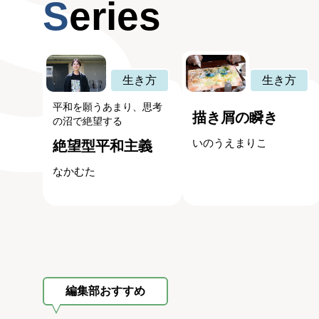
Series
生き方
生き方
平和を願うあまり、思考
描き屑の瞬き
の沼で絶望する
いのうえまりこ
絶望型平和主義
なかむた
編集部おすすめ