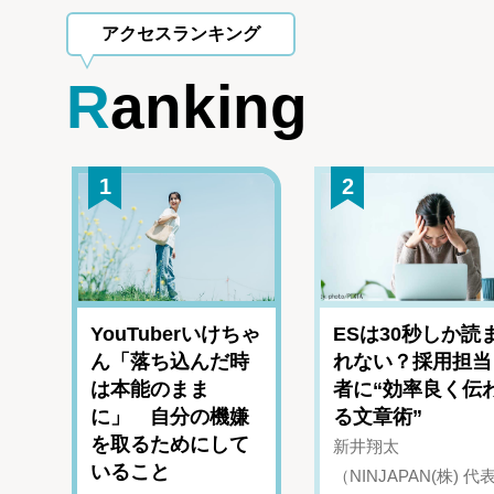
アクセスランキング
Ranking
1
2
YouTuberいけちゃ
ESは30秒しか読
ん「落ち込んだ時
れない？採用担当
は本能のまま
者に“効率良く伝
に」 自分の機嫌
る文章術”
を取るためにして
新井翔太
いること
（NINJAPAN(株) 代