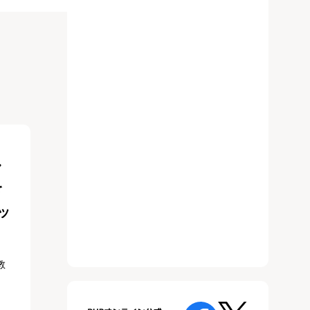
し
を
ッ
教