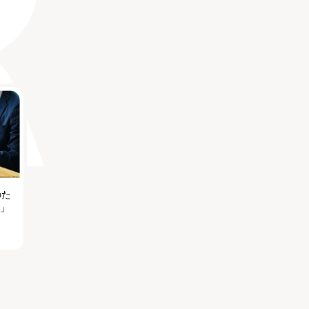
のた
る」