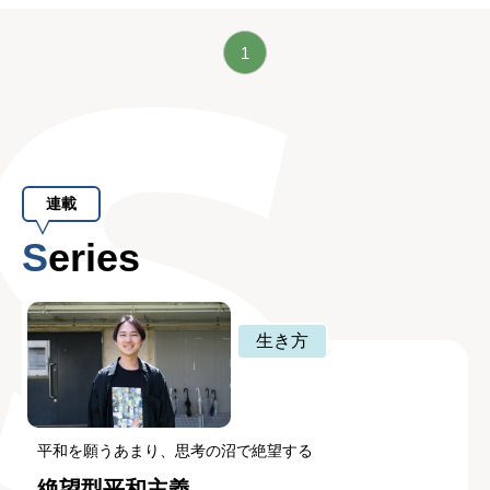
1
連載
Series
生き方
平和を願うあまり、思考の沼で絶望する
絶望型平和主義