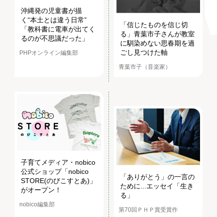
沖縄発の児童書が描
く“本土とは違う日常”
「信じたものを信じ切
「教科書に電車が出てく
る」青葉市子さんが教室
るのが不思議だった」
に馴染めない思春期を過
ごし見つけた軸
PHPオンライン編集部
青葉市子（音楽家）
子育てメディア・nobico
公式ショップ「nobico
「ありがとう」の一言の
STORE(のびこすとあ)」
ために...エッセイ「生き
がオープン！
る」
nobico編集部
第70回ＰＨＰ賞受賞作