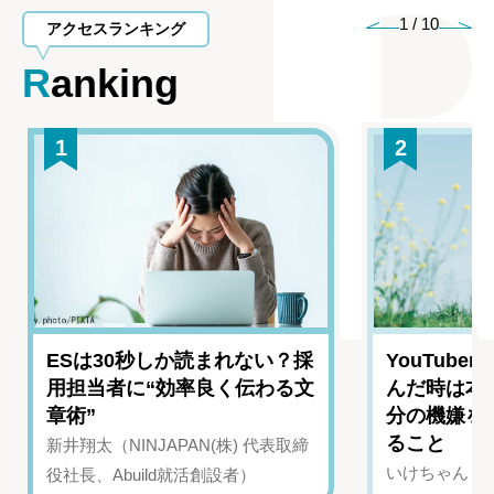
1
/
10
アクセスランキング
Ranking
1
2
ESは30秒しか読まれない？採
YouTub
用担当者に“効率良く伝わる文
んだ時は本
章術”
分の機嫌を
ること
新井翔太（NINJAPAN(株) 代表取締
いけちゃん（Yo
役社長、Abuild就活創設者）