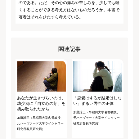
のである。ただ、その心の痛みや苦しみを、少しでも軽
くすることができる考え方はないものだろうか。本書で
著者はそれをひたすら考えている。
関連記事
あなたが生きづらいのは、
「恋愛はするが結婚はしな
幼少期に「自立心の芽」を
い」ずるい男性の正体
摘み取られたから
加藤諦三（早稲田大学名誉教授、
加藤諦三（早稲田大学名誉教授、
元ハーヴァード大学ライシャワー
元ハーヴァード大学ライシャワー
研究所客員研究員）
研究所客員研究員）