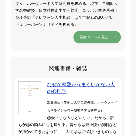
度々、ハーヴァード大学研究員を務める。現在、早稲田大
学名誉教授、日本精神衛生学会顧問、ニッポン放送系列ラ
ジオ番組「テレフォン人生相談」は半世紀ものあいだレ
ギュラーパーソナリティを務める。
著者ページを見る
関連書籍・雑誌
なぜか恋愛がうまくいかない人
の心理学
加藤諦三（早稲田大学名誉教授、ハーヴァード
大学ライシャワー研究所客員研究員）
恋愛上手な人などいない。だから、誰
もが恋の悩みに心を痛める。昔から恋愛小説や演劇など
が描かれてきたように、「人間は恋に悩むいきもの」な