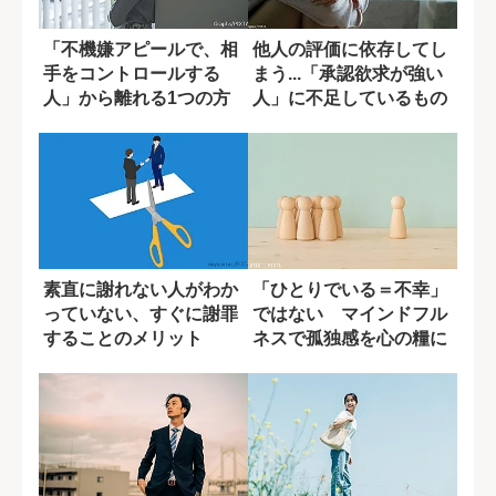
「不機嫌アピールで、相
他人の評価に依存してし
手をコントロールする
まう...「承認欲求が強い
人」から離れる1つの方
人」に不足しているもの
法
とは?
素直に謝れない人がわか
「ひとりでいる＝不幸」
っていない、すぐに謝罪
ではない マインドフル
することのメリット
ネスで孤独感を心の糧に
変える技術