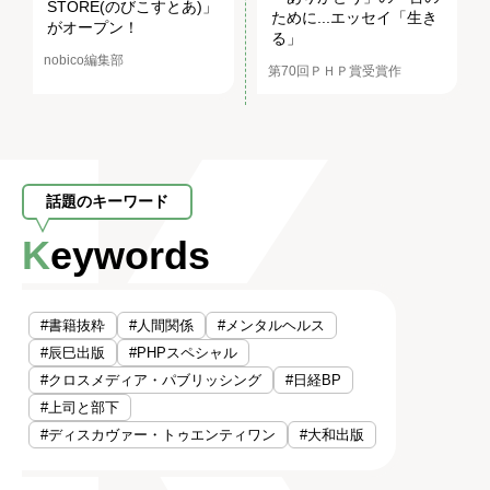
STORE(のびこすとあ)」
ために...エッセイ「生き
がオープン！
る」
nobico編集部
第70回ＰＨＰ賞受賞作
話題のキーワード
Keywords
#書籍抜粋
#人間関係
#メンタルヘルス
#辰巳出版
#PHPスペシャル
#クロスメディア・パブリッシング
#日経BP
#上司と部下
#ディスカヴァー・トゥエンティワン
#大和出版