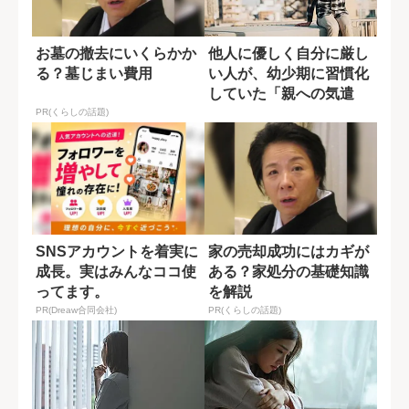
お墓の撤去にいくらかか
他人に優しく自分に厳し
る？墓じまい費用
い人が、幼少期に習慣化
していた「親への気遣
い」
PR(くらしの話題)
SNSアカウントを着実に
家の売却成功にはカギが
成長。実はみんなココ使
ある？家処分の基礎知識
ってます。
を解説
PR(Dreaw合同会社)
PR(くらしの話題)