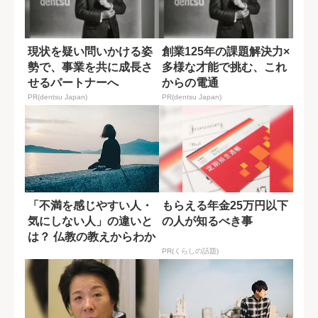
現状を疑い問いかける姿
創業125年の課題解決力×
勢で、事業を共に成長さ
多様な才能で挑む、これ
せるパートナーへ
からの電通
PR(dentsu Japan)
PR(dentsu Japan)
「不満を感じやすい人・
もらえる年金25万円以下
気にしない人」の違いと
の人が知るべき事
は？ 仏教の教えからわか
ること
PR(くらしの話題)