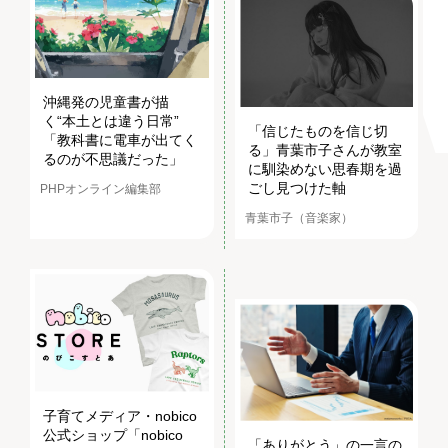
沖縄発の児童書が描
く“本土とは違う日常”
「信じたものを信じ切
「教科書に電車が出てく
る」青葉市子さんが教室
るのが不思議だった」
に馴染めない思春期を過
ごし見つけた軸
PHPオンライン編集部
青葉市子（音楽家）
子育てメディア・nobico
公式ショップ「nobico
「ありがとう」の一言の