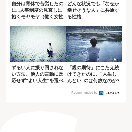
自分は育休で苦労したの
どんな状況でも「なぜか
に...人事制度の見直しに
幸せそうな人」に共通す
抱くモヤモヤ（働く女性
る性格
のための相...
ずるい人に振り回されな
「親の期待」にこたえ続
い方法。他人の言動に反
けてきたのに、“人生し
応せず“よい人生”を選べ
んどい”のは何故なのか?
Recommended by