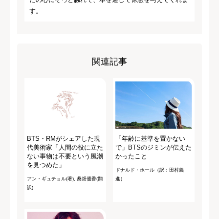
す。
関連記事
BTS・RMがシェアした現
「年齢に基準を置かない
代美術家「人間の役に立た
で」BTSのジミンが伝えた
ない事物は不要という風潮
かったこと
を見つめた」
ドナルド・ホール（訳：田村義
アン・ギュチョル(著), 桑畑優香(翻
進）
訳)