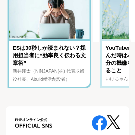
ESは30秒しか読まれない？採
YouTub
用担当者に“効率良く伝わる文
んだ時は本
章術”
分の機嫌を
ること
新井翔太（NINJAPAN(株) 代表取締
いけちゃん（Yo
役社長、Abuild就活創設者）