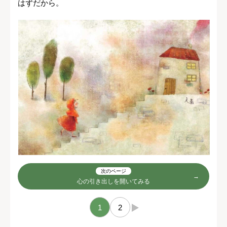
はずだから。
次のページ
心の引き出しを開いてみる
1
2
→