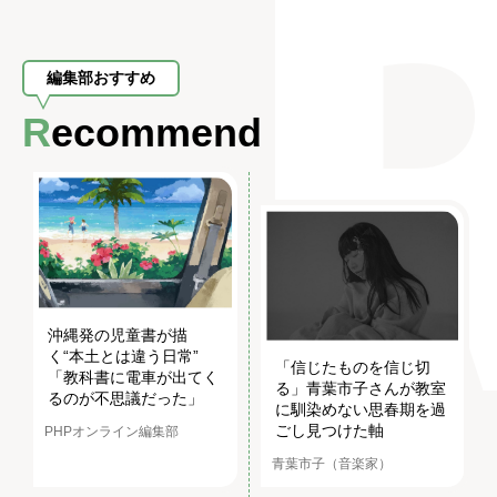
編集部おすすめ
Recommend
沖縄発の児童書が描
く“本土とは違う日常”
「信じたものを信じ切
「教科書に電車が出てく
る」青葉市子さんが教室
るのが不思議だった」
に馴染めない思春期を過
ごし見つけた軸
PHPオンライン編集部
青葉市子（音楽家）