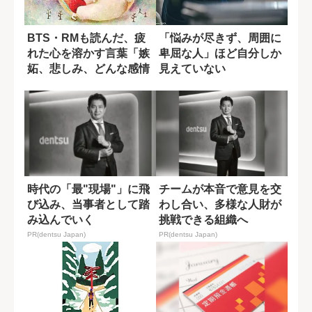
BTS・RMも読んだ、疲
「悩みが尽きず、周囲に
れた心を溶かす言葉「嫉
卑屈な人」ほど自分しか
妬、悲しみ、どんな感情
見えていない
も大切に.....
時代の「最"現場"」に飛
チームが本音で意見を交
び込み、当事者として踏
わし合い、多様な人財が
み込んでいく
挑戦できる組織へ
PR(dentsu Japan)
PR(dentsu Japan)