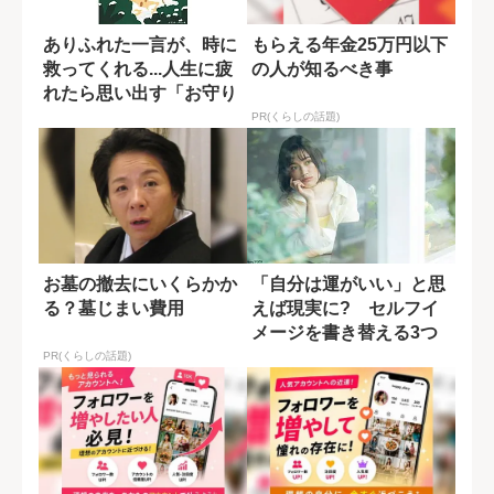
ありふれた一言が、時に
もらえる年金25万円以下
救ってくれる...人生に疲
の人が知るべき事
れたら思い出す「お守り
のような言...
PR(くらしの話題)
お墓の撤去にいくらかか
「自分は運がいい」と思
る？墓じまい費用
えば現実に? セルフイ
メージを書き替える3つ
の方法
PR(くらしの話題)