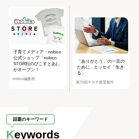
子育てメディア・nobico
公式ショップ「nobico
「ありがとう」の一言の
STORE(のびこすとあ)」
ために...エッセイ「生き
がオープン！
る」
nobico編集部
第70回ＰＨＰ賞受賞作
話題のキーワード
Keywords