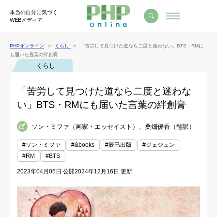
本当の自分に気づく
WEBメディア
PHPオンライン
くらし
「苦労して見つけた道なら二度と迷わない」BTS・RMに
も届いた言葉の絆創膏
くらし
「苦労して見つけた道なら二度と迷わな
い」BTS・RMにも届いた言葉の絆創膏
ソン・ミファ（画家・エッセイスト）、桑畑優香（翻訳）
#ソン・ミファ
#&books
#辰巳出版
#ジェジュン
#RM
#BTS
2023年04月05日 公開
2024年12月16日 更新