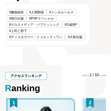
#書籍抜粋
#人間関係
#メンタルヘルス
#辰巳出版
#PHPスペシャル
#クロスメディア・パブリッシング
#日経BP
#上司と部下
#ディスカヴァー・トゥエンティワン
#大和出版
1
/
10
アクセスランキング
Ranking
1
2